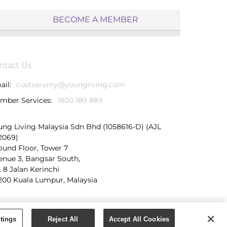
BECOME A MEMBER
ntact Us
ail:
custservmy@youngliving.com
mber Services:
1800 189 889
ung Living Malaysia Sdn Bhd (1058616-D) (AJL
2069)
ound Floor, Tower 7
enue 3, Bangsar South,
. 8 Jalan Kerinchi
200 Kuala Lumpur, Malaysia
tings
Reject All
Accept All Cookies
licy