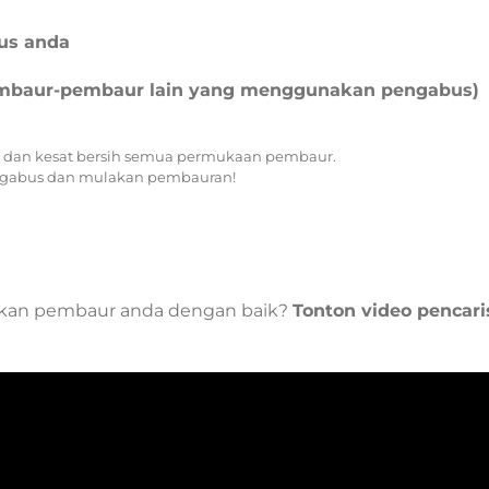
us anda
mbaur-pembaur lain yang menggunakan pengabus)
k dan kesat bersih semua permukaan pembaur.
engabus dan mulakan pembauran!
kan pembaur anda dengan baik?
Tonton video pencari