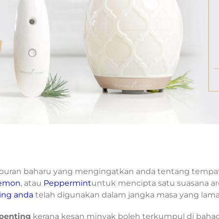
puran baharu yang mengingatkan anda tentang temp
emon
, atau
Peppermint
untuk mencipta satu suasana ar
ing anda
telah digunakan dalam jangka masa yang lama
penting
kerana kesan minyak boleh terkumpul di baha