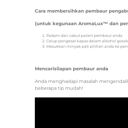
Cara membersihkan pembaur pengab
(untuk kegunaan AromaLux™ dan pe
Padam dan cabut palam pembaur anda.
Celup pengesat kapas dalam alkohol goso
Masukkan minyak pati pilihan anda ke p
Mencarisilapan pembaur anda
Anda menghadapi masalah mengendali
beberapa tip mudah!