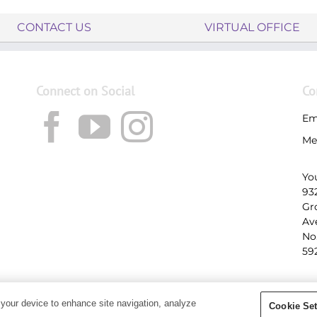
CONTACT US
VIRTUAL OFFICE
Connect on Social
Co
Em
Me
Yo
93
Gr
Av
No
59
 your device to enhance site navigation, analyze
Cookie Set
yright 2020 - Young Living Essential Oils | All Rights Reserved |
Privacy Po