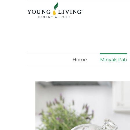
Skip
to
content
Home
Minyak Pati
View
Larger
Image