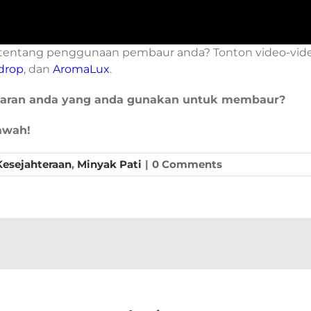
 tentang penggunaan pembaur anda? Tonton video-vid
drop
, dan
AromaLux
.
aran anda yang anda gunakan untuk membaur?
awah!
Kesejahteraan
,
Minyak Pati
|
0 Comments