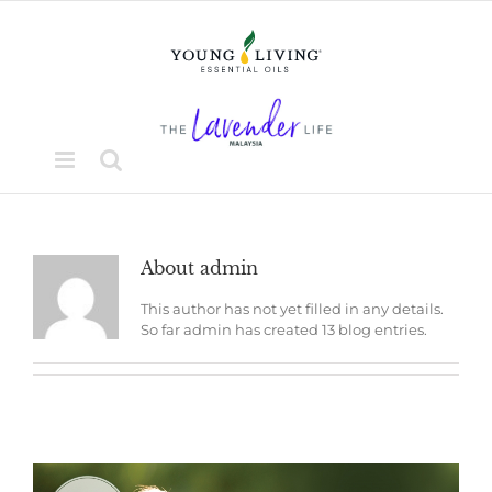
Skip
to
content
About
admin
This author has not yet filled in any details.
So far admin has created 13 blog entries.