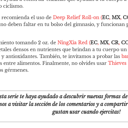
o ciclismo.
e recomienda el uso de
Deep Relief Roll-on (
EC
,
MX
,
C
es no deben faltar en tu bolso del gimnasio, y funciona
miento tomando 2 oz. de
NingXia Red (
EC
,
MX
,
CR
,
C
getales densos en nutrientes que brindan a tu cuerpo u
s y antioxidantes. También, te invitamos a probar las
ba
s entre alimentos. Finalmente, no olvides usar
Thieves 
os gérmenes.
ta serie te haya ayudado a descubrir nuevas formas de 
os a visitar la sección de los comentarios y a comparti
gustan usar cuando ejercitas!