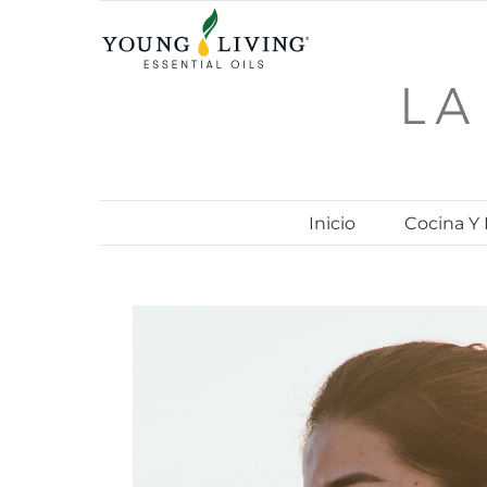
Skip
to
content
Inicio
Cocina Y
View
Larger
Image