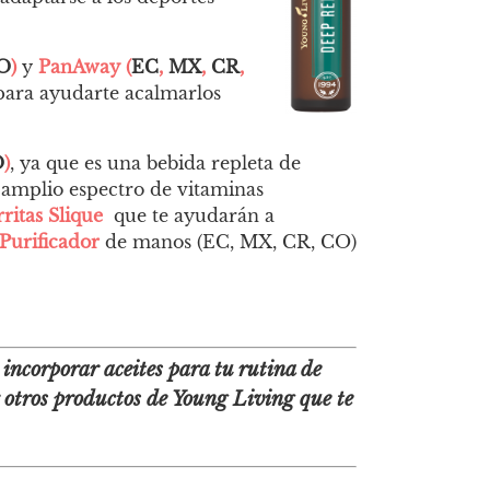
O
)
y
PanAway (
EC
,
MX
,
CR
,
n para ayudarte acalmar
los
O
)
, ya que es una bebida repleta de
n amplio espectro de vitaminas
rritas Slique
que te ayudarán a
Purificador
de manos (
EC
,
MX
,
CR
,
CO
)
incorporar aceites para tu rutina de
r otros productos de Young Living que te