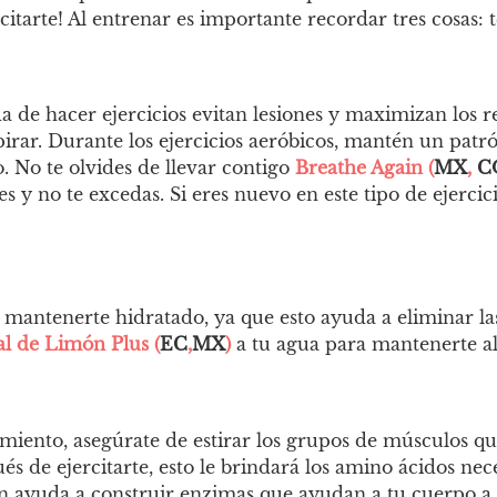
itarte! Al entrenar es importante recordar tres cosas: 
 de hacer ejercicios evitan lesiones y maximizan los re
irar. Durante los ejercicios aeróbicos, mantén un patró
o.
No te olvides de llevar contigo
Breathe Again (
MX
,
C
es y no te excedas. Si eres nuevo en este tipo de ejer
antenerte hidratado, ya que esto ayuda a eliminar las t
al de Limón Plus (
EC
,
MX
)
a tu agua para mantenerte a
ento, asegúrate de estirar los grupos de músculos que
ués de ejercitarte, esto le brindará los amino ácidos ne
én ayuda a construir enzimas que ayudan a tu cuerpo a 