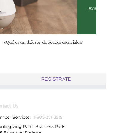
¿Qué es un difusor de aceites esenciales?
REGÍSTRATE
ntact Us
mber Services:
1-800-371-3515
anksgiving Point Business Park
25 Executive Parkway