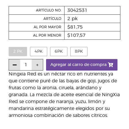
3042531
ARTÍCULO NO.
2 pk
ARTÍCULO
$81,75
AL POR MAYOR
$107,57
AL POR MENOR
2 PK
4PK
6PK
8PK
Agregar al carro de compra
Ningxia Red es un néctar rico en nutrientes ya
que contiene puré de las bayas de goji, jugos de
frutas como la aronia, ciruela, arándano y
granada. La mezcla de aceite esencial de NingXia
Red se compone de naranja, yuzu, limón y
mandarina estratégicamente elegidos por su
armoniosa combinación de sabores cítricos.