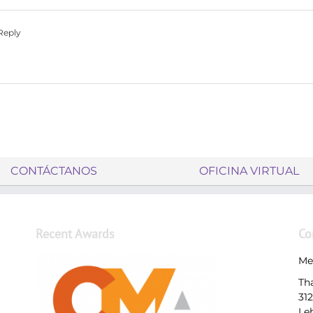
Reply
CONTÁCTANOS
OFICINA VIRTUAL
Recent Awards
Co
Me
Th
31
Le