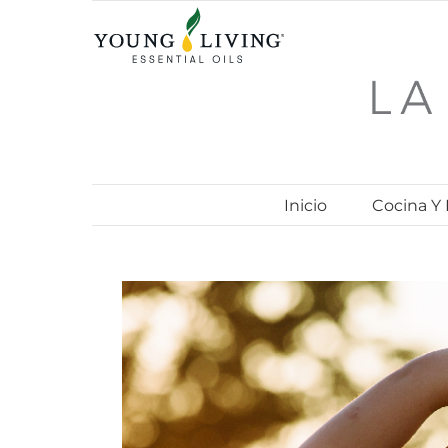
Skip
to
content
Inicio
Cocina Y
View
Larger
Image