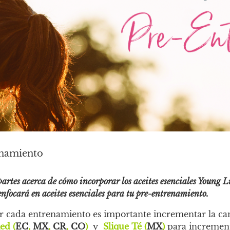
renamiento
 partes acerca de cómo incorporar los aceites esenciales Young L
 enfocará en aceites esenciales para tu pre-entrenamiento.
 cada entrenamiento es importante incrementar la ca
ed (
EC
,
MX
,
CR
,
CO
)
y
Slique Té (
MX
)
para incrementa