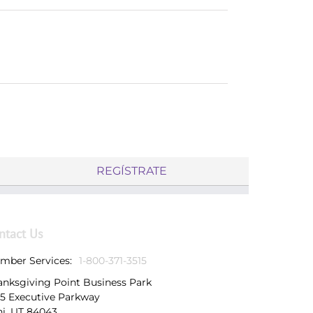
REGÍSTRATE
ntact Us
mber Services:
1-800-371-3515
anksgiving Point Business Park
25 Executive Parkway
hi, UT 84043