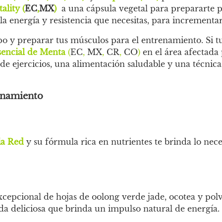
ality (
EC
,
MX
)
a una cápsula vegetal para prepararte 
la energía y resistencia que necesitas, para incrementa
po y preparar tus músculos para el entrenamiento. Si t
sencial de Menta
(
EC
,
MX
,
CR
,
CO
)
en el área afectada
 ejercicios, una alimentación saludable y una técnica
renamiento
ia Red
y su fórmula rica en nutrientes te brinda lo nec
cepcional de hojas de oolong verde jade, ocotea y polv
da deliciosa que brinda un impulso natural de energía.