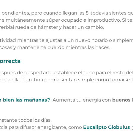
e pendientes, pero cuando llegan las 5, todavía sientes 
tar simultáneamente súper ocupado
e
improductivo. Si te
overbial rueda de hámster y hacer un cambio.
tividad mientras te ajustas a un nuevo horario o simple
 cosas y mantenerte cuerdo mientras las haces.
orrecta
spués de despertarte establece el tono para el resto de
 a ella. Tu rutina podría ser tan simple como tomarse 1
an bien las mañanas?
¡Aumenta tu energía con
buenos 
stante todos los días.
cla para difusor energizante, como
Eucalipto Globulus