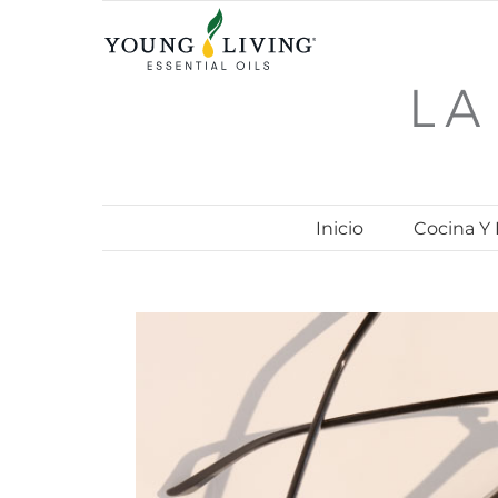
Skip
to
content
Inicio
Cocina Y
View
Larger
Image