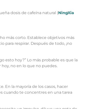
ueña dosis de cafeína natural (
NingXia
ucho más corto. Establece objetivos más
io para respirar. Después de todo, ¡no
ago esto hoy?” Lo más probable es que la
 hoy, no en lo que no puedes.
. En la mayoría de los casos, hacer
res cuando te concentres en una tarea
ecesite un impulso, diluye una gota de