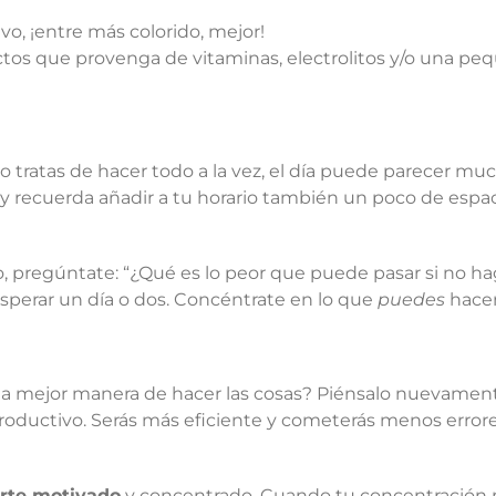
o, ¡entre más colorido, mejor!
ctos que provenga de vitaminas, electrolitos y/o una peq
do tratas de hacer todo a la vez, el día puede parecer m
 y recuerda añadir a tu horario también un poco de espac
o, pregúntate: “¿Qué es lo peor que puede pasar si no h
esperar un día o dos. Concéntrate en lo que
puedes
hacer
s la mejor manera de hacer las cosas? Piénsalo nuevamente
productivo. Serás más eficiente y cometerás menos erro
rte motivado
y concentrado. Cuando tu concentración n