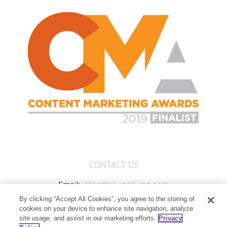
CONTACT US
Email:
blog@youngliving.com
By clicking “Accept All Cookies”, you agree to the storing of
Member Services:
1-800-371-3515
cookies on your device to enhance site navigation, analyze
Young Living Global Headquarters
site usage, and assist in our marketing efforts.
Privacy
1538 W Sandalwood Drive