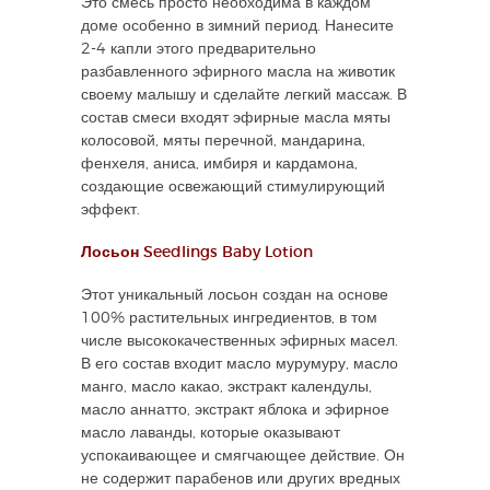
Это смесь просто необходима в каждом
доме особенно в зимний период. Нанесите
2-4 капли этого предварительно
разбавленного эфирного масла на животик
своему малышу и сделайте легкий массаж. В
состав смеси входят эфирные масла мяты
колосовой, мяты перечной, мандарина,
фенхеля, аниса, имбиря и кардамона,
создающие освежающий стимулирующий
эффект.
Лосьон Seedlings Baby Lotion
Этот уникальный лосьон создан на основе
100% растительных ингредиентов, в том
числе высококачественных эфирных масел.
В его состав входит масло мурумуру, масло
манго, масло какао, экстракт календулы,
масло аннатто, экстракт яблока и эфирное
масло лаванды, которые оказывают
успокаивающее и смягчающее действие. Он
не содержит парабенов или других вредных