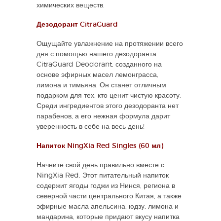
химических веществ.
Дезодорант CitraGuard
Ощущайте увлажнение на протяжении всего
дня с помощью нашего дезодоранта
CitraGuard Deodorant, созданного на
основе эфирных масел лемонграсса,
лимона и тимьяна. Он станет отличным
подарком для тех, кто ценит чистую красоту.
Среди ингредиентов этого дезодоранта нет
парабенов, а его нежная формула дарит
уверенность в себе на весь день!
Напиток NingXia Red Singles (60 мл)
Начните свой день правильно вместе с
NingXia Red. Этот питательный напиток
содержит ягоды годжи из Нинся, региона в
северной части центрального Китая, а также
эфирные масла апельсина, юдзу, лимона и
мандарина, которые придают вкусу напитка