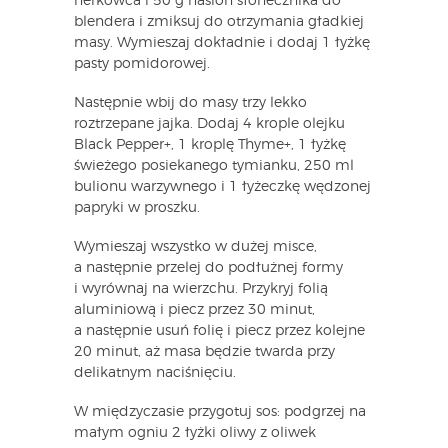
nerkowca i 50 g nasion słonecznika do
blendera i zmiksuj do otrzymania gładkiej
masy. Wymieszaj dokładnie i dodaj 1 łyżkę
pasty pomidorowej.
Następnie wbij do masy trzy lekko
roztrzepane jajka. Dodaj 4 krople olejku
Black Pepper+, 1 kroplę Thyme+, 1 łyżkę
świeżego posiekanego tymianku, 250 ml
bulionu warzywnego i 1 łyżeczkę wędzonej
papryki w proszku.
Wymieszaj wszystko w dużej misce,
a następnie przelej do podłużnej formy
i wyrównaj na wierzchu. Przykryj folią
aluminiową i piecz przez 30 minut,
a następnie usuń folię i piecz przez kolejne
20 minut, aż masa będzie twarda przy
delikatnym naciśnięciu.
W międzyczasie przygotuj sos: podgrzej na
małym ogniu 2 łyżki oliwy z oliwek