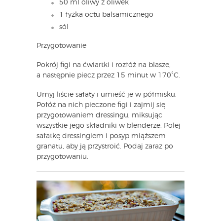
50 ml oliwy z oliwek
1 łyżka octu balsamicznego
sól
Przygotowanie
Pokrój figi na ćwiartki i rozłóż na blasze,
a następnie piecz przez 15 minut w 170˚C.
Umyj liście sałaty i umieść je w półmisku.
Połóż na nich pieczone figi i zajmij się
przygotowaniem dressingu, miksując
wszystkie jego składniki w blenderze. Polej
sałatkę dressingiem i posyp miąższem
granatu, aby ją przystroić. Podaj zaraz po
przygotowaniu.