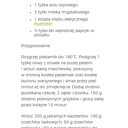
1 łyżka sosu sojowego
3 łyżki mleka migdałowego
1 kropla olejku eterycznego
Nutmeg+
½ łyżeczki wędzonej papryki w
proszku
Przygotowanie
Rozgrzej piekarnik do 180˚C. Podgrzej 1
łyżkę oliwy z oliwek na dużej patelni
i wrzuć startą marchewkę, pokrojony
w drobną kostkę pasternak oraz kostkę
bulionu warzywnego i smaż przez pięć
minut aż do zmięknięcia. Dodaj drobno
posiekaną cebulę, 2 ząbki czosnku, 150 g
drobno pokrojonych grzybów i gotuj dalej
przez kolejne 10 minut.
Wrzuć 200 g jadalnych kasztanów, 100 g
orzechów laskowych, 50 g orzechów