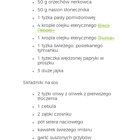
50 g orzechów nerkowca
50 g nasion słonecznika
1 łyżka pasty pomidorowej
4 krople olejku eterycznego
Black
Pepper+
1 kropla olejku eterycznego
Thyme+
1 łyżka świeżego, posiekanego
tymianku
1 łyżeczka wędzonej papryki w
proszku
3 duże jajka
Składniki na sos
2 łyżki oliwy z oliwek z pierwszego
tłoczenia
1 cebula
2 ząbki czosnku
pół selera naciowego
kawałek świeżego imbiru
garść suszonych grzybów