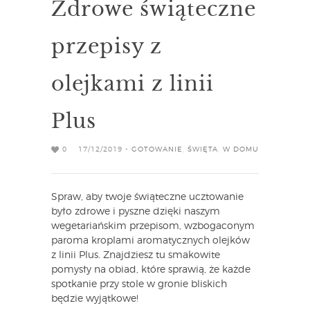
Zdrowe świąteczne
przepisy z
olejkami z linii
Plus
0
17/12/2019 -
GOTOWANIE
,
ŚWIĘTA
,
W DOMU
Spraw, aby twoje świąteczne ucztowanie
było zdrowe i pyszne dzięki naszym
wegetariańskim przepisom, wzbogaconym
paroma kroplami aromatycznych olejków
z linii Plus. Znajdziesz tu smakowite
pomysły na obiad, które sprawią, że każde
spotkanie przy stole w gronie bliskich
będzie wyjątkowe!