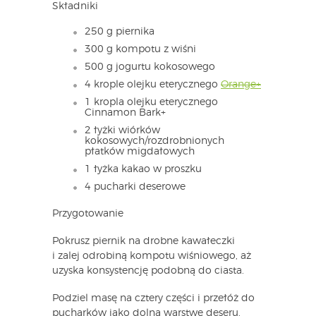
Składniki
250 g piernika
300 g kompotu z wiśni
500 g jogurtu kokosowego
4 krople olejku eterycznego
Orange+
1 kropla olejku eterycznego
Cinnamon Bark+
2 łyżki wiórków
kokosowych/rozdrobnionych
płatków migdałowych
1 łyżka kakao w proszku
4 pucharki deserowe
Przygotowanie
Pokrusz piernik na drobne kawałeczki
i zalej odrobiną kompotu wiśniowego, aż
uzyska konsystencję podobną do ciasta.
Podziel masę na cztery części i przełóż do
pucharków jako dolną warstwę deseru.