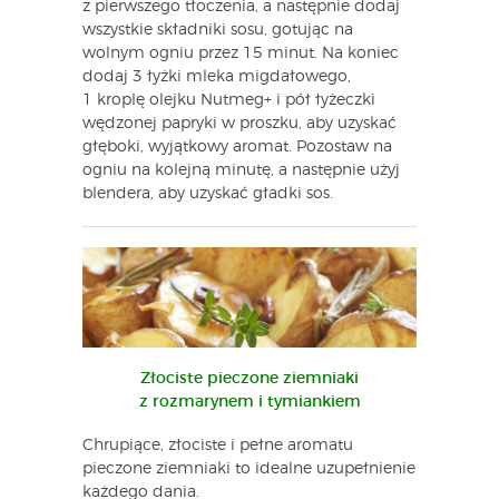
z pierwszego tłoczenia, a następnie dodaj
wszystkie składniki sosu, gotując na
wolnym ogniu przez 15 minut. Na koniec
dodaj 3 łyżki mleka migdałowego,
1 kroplę olejku Nutmeg+ i pół łyżeczki
wędzonej papryki w proszku, aby uzyskać
głęboki, wyjątkowy aromat. Pozostaw na
ogniu na kolejną minutę, a następnie użyj
blendera, aby uzyskać gładki sos.
Złociste pieczone ziemniaki
z rozmarynem i tymiankiem
Chrupiące, złociste i pełne aromatu
pieczone ziemniaki to idealne uzupełnienie
każdego dania.