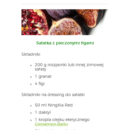
Sałatka z pieczonymi figami
Składniki
200 g roszponki lub innej zimowej
sałaty
1 granat
4 figi
Składniki na dressing do sałatki
50 ml NingXia Red
1 daktyl
1 kropla olejku eterycznego
Cinnamon Bark+