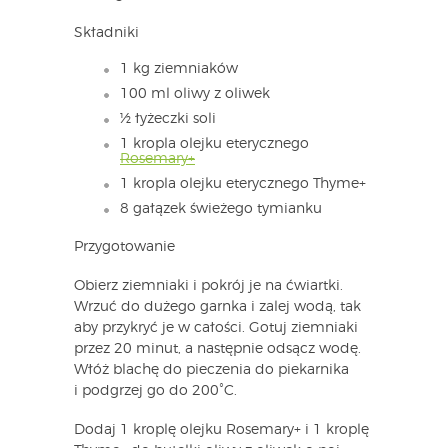
Składniki
1 kg ziemniaków
100 ml oliwy z oliwek
½ łyżeczki soli
1 kropla olejku eterycznego
Rosemary+
1 kropla olejku eterycznego Thyme+
8 gałązek świeżego tymianku
Przygotowanie
Obierz ziemniaki i pokrój je na ćwiartki.
Wrzuć do dużego garnka i zalej wodą, tak
aby przykryć je w całości. Gotuj ziemniaki
przez 20 minut, a następnie odsącz wodę.
Włóż blachę do pieczenia do piekarnika
i podgrzej go do 200˚C.
Dodaj 1 kroplę olejku Rosemary+ i 1 kroplę