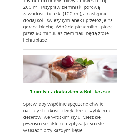
Thyme+ do butelki oliwy z oliwek o poj.
200 ml. Przypraw ziemniaki połową
zawartości butelki (100 ml), a następnie
dodaj sól i świeży tymianek i przełóż je na
gorącą blachę. Włóż do piekarnika i piecz
przez 60 minut, aż ziemniaki będą złote
i chrupiące.
Tiramisu z dodatkiem wiśni i kokosa
Spraw, aby wspólnie spędzane chwile
nabrały słodkości dzięki temu szybkiemu
deserowi we włoskim stylu. Ciesz się
pysznym smakiem rozpływającym się
w ustach przy każdym kęsie!