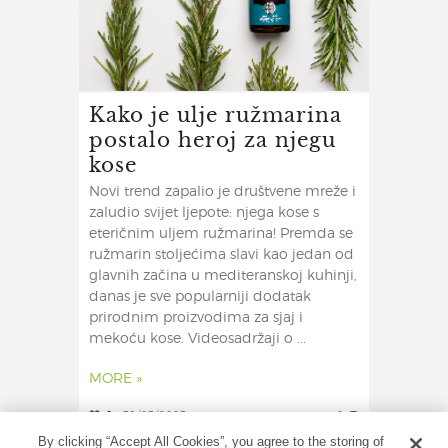
Kako je ulje ružmarina
postalo heroj za njegu
kose
Novi trend zapalio je društvene mreže i
zaludio svijet ljepote: njega kose s
eteričnim uljem ružmarina! Premda se
ružmarin stoljećima slavi kao jedan od
glavnih začina u mediteranskoj kuhinji,
danas je sve popularniji dodatak
prirodnim proizvodima za sjaj i
mekoću kose. Videosadržaji o ...
MORE »
0
31/03/2023
0
By clicking “Accept All Cookies”, you agree to the storing of