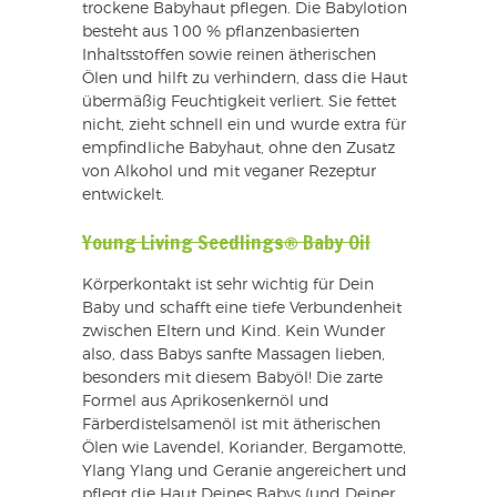
trockene Babyhaut pflegen. Die Babylotion
besteht aus 100 % pflanzenbasierten
Inhaltsstoffen sowie reinen ätherischen
Ölen und hilft zu verhindern, dass die Haut
übermäßig Feuchtigkeit verliert. Sie fettet
nicht, zieht schnell ein und wurde extra für
empfindliche Babyhaut, ohne den Zusatz
von Alkohol und mit veganer Rezeptur
entwickelt.
Young Living Seedlings® Baby Oil
Körperkontakt ist sehr wichtig für Dein
Baby und schafft eine tiefe Verbundenheit
zwischen Eltern und Kind. Kein Wunder
also, dass Babys sanfte Massagen lieben,
besonders mit diesem Babyöl! Die zarte
Formel aus Aprikosenkernöl und
Färberdistelsamenöl ist mit ätherischen
Ölen wie Lavendel, Koriander, Bergamotte,
Ylang Ylang und Geranie angereichert und
pflegt die Haut Deines Babys (und Deiner