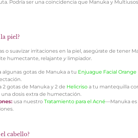
a. Podría ser una coincidencia que Manuka y Multiusos 
la piel?
as o suavizar irritaciones en la piel, asegúrate de tener
ite humectante, relajante
y
limpiador.
 algunas gotas de Manuka a tu
Enjuague Facial Orang
ectación.
 2 gotas de Manuka y 2 de
Helicriso
a tu mantequilla cor
 una dosis extra de humectación.
ones:
usa nuestro
Tratamiento para el Acné
—Manuka es u
iones.
el cabello?