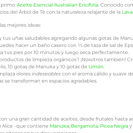
 primo:
Aceite Esencial Australian Ericifolia
. Conocido com
ios del Árbol de Té con la naturaleza relajante de la
Lav
 las mejores ideas:
y tus uñas saludables agregando algunas gotas de Manu
puedes hacer un baño casero con ¼ de taza de sal de E
ja tus pies por 10 minutos y luego seca perfectamente.
 productos de limpieza orgánicos? ¡Nosotros también! C
is, 10 gotas de Manuka y 10 gotas de
Limón
.
plaza olores
indeseables
con el aroma cálido y suave 
as se transforman en espacios agradables.
con una gran cantidad de aceites, desde frutales hasta 
 Nice –
que contiene
Manuka
,
Bergamota
,
Pícea Negra