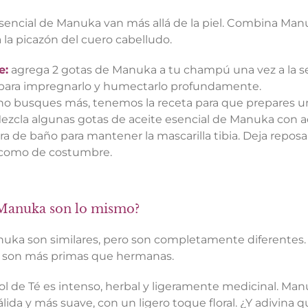
sencial de Manuka van más allá de la piel. Combina Man
 a la picazón del cuero cabelludo.
e:
agrega 2 gotas de Manuka a tu champú una vez a la s
 para impregnarlo y humectarlo profundamente.
o busques más, tenemos la receta para que prepares un
 Mezcla algunas gotas de aceite esencial de Manuka con a
a de baño para mantener la mascarilla tibia. Deja repos
 como de costumbre.
y Manuka son lo mismo?
anuka son similares, pero son completamente diferentes.
ue son más primas que hermanas.
rbol de Té es intenso, herbal y ligeramente medicinal. M
lida y más suave, con un ligero toque floral. ¿Y adivina q