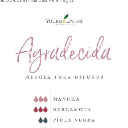
s cítricos en tus días veraniegos.