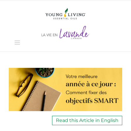
Skip
to
content
View
Larger
Image
Read this Article in English