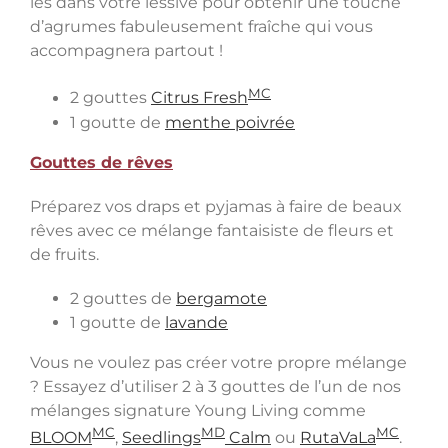
les dans votre lessive pour obtenir une touche
d’agrumes fabuleusement fraîche qui vous
accompagnera partout !
MC
2 gouttes
Citrus Fresh
1 goutte de
menthe poivrée
Gouttes de rêves
Préparez vos draps et pyjamas à faire de beaux
rêves avec ce mélange fantaisiste de fleurs et
de fruits.
2 gouttes de
bergamote
1 goutte de
lavande
Vous ne voulez pas créer votre propre mélange
? Essayez d’utiliser 2 à 3 gouttes de l’un de nos
mélanges signature Young Living comme
MC
MD
MC
BLOOM
,
Seedlings
Calm
ou
RutaVaLa
.