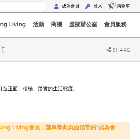
0
成為會員
登入
購物車
g Living
活動
商機
虛擬辦公室
會員服務
BLOOM膠原亮膚飲高級體驗套裝
t
SHARE
幫助打造正面、積極、踏實的生活態度。
oung Living會員，請單擊此頁面頂部的“成為會