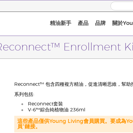
精油新手
產品
品牌
關於Youn
Reconnect™ Enrollment Ki
Reconnect™ 包含四種複方精油，促進清晰思維，
系列包括:
Reconnect套裝
V-6™綜合純植物油 236ml
這些產品僅供Young Living會員購買。要成為Y
員”鏈接。