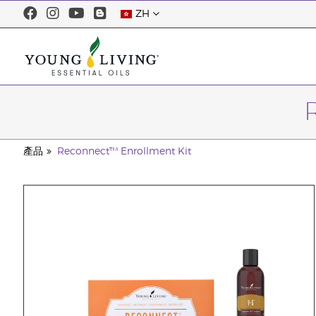
ZH
產品
Reconnect™ Enrollment Kit