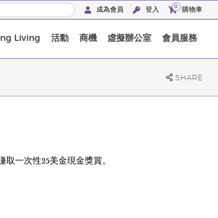
0
成為會員
登入
購物車
g Living
活動
商機
虛擬辦公室
會員服務
BLOOM膠原亮膚飲高級體驗套裝
SHARE
取一次性25美金現金獎賞。