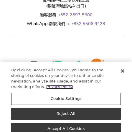
金朝陽中心二期20樓全層
(銅鑼灣地鐵站A 出口)
顧客服務:
+852-2897-5600
WhatsApp 聯繫我們 ：
+852 5506 9428
By clicking “Accept All Cookies”, you agree to the
storing of cookies on your device to enhance site
navigation, analyze site usage, and assist in our
marketing efforts.
Privacy Policy
Cookie Settings
Reject All
版權所有 © 2024 Young Living Essential Oils. 保留一切權利。 |
私隱權政策 |
收集個人資料聲明
Accept All Cookies