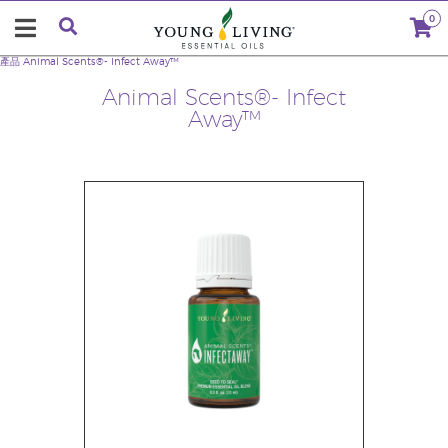
0
產品
Animal Scents®- Infect Away™
Animal Scents®- Infect
Away™