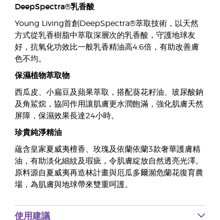
DeepSpectra®乳香酸
Young Living首創DeepSpectra®萃取技術，以天然
方式從乳香樹脂中萃取深層次的乳香酸，守護地球友
好，抗氧化功效比一般乳香精油高4.6倍，有助改善膚
色不均。
保濕植物萃取物
西瓜皮、小扁豆及蘋果萃取，搭配葵花籽油、玻尿酸鈉
及角鯊烷，協同作用讓肌膚更水潤飽滿，強化肌膚天然
屏障，保濕效果長達24小時。
珍貴純淨精油
蘊含皇家夏威夷檀香、玫瑰及依蘭依蘭3款奢華護膚精
油，有助淡化細紋及瑕疵，令肌膚綻放自然透亮光澤。
原料源自夏威夷再造林計畫與厄瓜多爾瀕危蘭花復育農
場，為肌膚與地球帶來雙重呵護。
使用建議