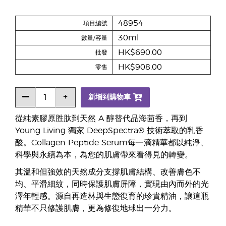
48954
項目編號
30ml
數量/容量
HK$690.00
批發
HK$908.00
零售
新增到購物車
從純素膠原胜肽到天然 A 醇替代品海茴香，再到
Young Living 獨家 DeepSpectra® 技術萃取的乳香
酸。Collagen Peptide Serum每一滴精華都以純淨、
科學與永續為本，為您的肌膚帶來看得見的轉變。
其溫和但強效的天然成分支撐肌膚結構、改善膚色不
均、平滑細紋，同時保護肌膚屏障，實現由內而外的光
澤年輕感。源自再造林與生態復育的珍貴精油，讓這瓶
精華不只修護肌膚，更為修復地球出一分力。