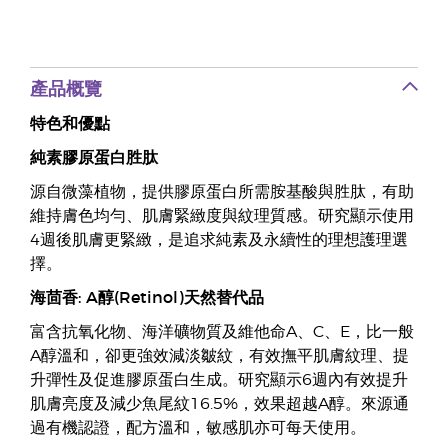
產品概覽
特色和優點
純素膠原蛋白胜肽
源自微藻植物，提供膠原蛋白所需胺基酸與胜肽，有助
維持膚色均勻、肌膚緊緻度與紋理質感。研究顯示使用
4週後肌膚更緊緻，是追求純素及永續性的理想護理選
擇。
海茴香: A醇(Retinol)天然替代品
富含抗氧化物、海洋礦物質及維他命A、C、E，比一般
A醇溫和，卻更強效減淡皺紋，有效撫平肌膚紋理、提
升彈性及促進膠原蛋白生成。研究顯示6週內有效提升
肌膚亮度及減少魚尾紋16.5%，效果超越A醇。來源通
過有機認證，配方溫和，敏感肌亦可每天使用。