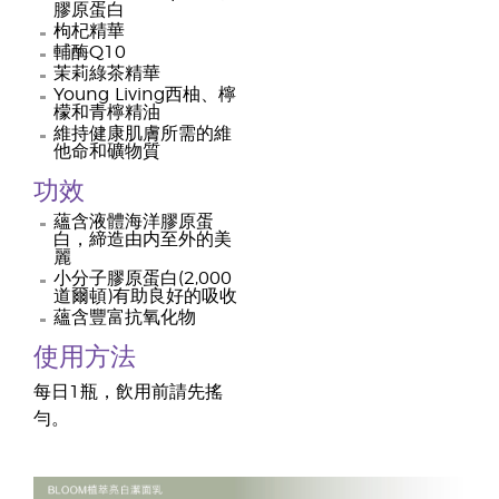
膠原蛋白
枸杞精華
輔酶Q10
茉莉綠茶精華
Young Living西柚、檸
檬和青檸精油
維持健康肌膚所需的維
他命和礦物質
功效
蘊含液體海洋膠原蛋
白，締造由内至外的美
麗
小分子膠原蛋白(2,000
道爾頓)有助良好的吸收
蘊含豐富抗氧化物
使用方法
每日1瓶，飲用前請先搖
勻。