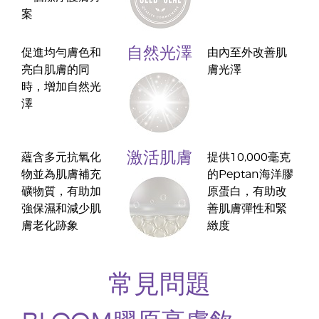
案
自然光澤
促進均勻膚色和
由內至外改善肌
亮白肌膚的同
膚光澤
時，增加自然光
澤
激活肌膚
蘊含多元抗氧化
提供10,000毫克
物並為肌膚補充
的Peptan海洋膠
礦物質，有助加
原蛋白，有助改
強保濕和減少肌
善肌膚彈性和緊
膚老化跡象
緻度
常見問題