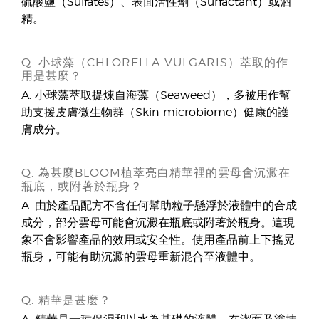
硫酸鹽（Sulfates）、表面活性劑（Surfactant）或酒
精。
Q. 小球藻（CHLORELLA VULGARIS）萃取的作
用是甚麼？
A. 小球藻萃取提煉自海藻（Seaweed），多被用作幫
助支援皮膚微生物群（Skin microbiome）健康的護
膚成分。
Q. 為甚麼BLOOM植萃亮白精華裡的雲母會沉澱在
瓶底，或附著於瓶身？
A. 由於產品配方不含任何幫助粒子懸浮於液體中的合成
成分，部分雲母可能會沉澱在瓶底或附著於瓶身。這現
象不會影響產品的效用或安全性。使用產品前上下搖晃
瓶身，可能有助沉澱的雲母重新混合至液體中。
Q. 精華是甚麼？