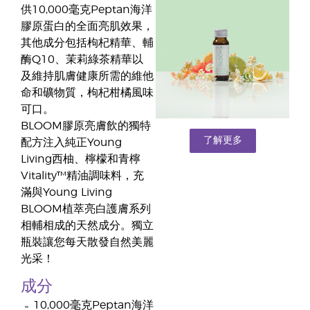
供10,000毫克Peptan海洋
膠原蛋白的全面亮肌效果，
其他成分包括枸杞精華、輔
酶Q10、茉莉綠茶精華以
及維持肌膚健康所需的維他
命和礦物質，枸杞柑橘風味
可口。
BLOOM膠原亮膚飲的獨特
了解更多
配方注入純正Young
Living西柚、檸檬和青檸
Vitality™精油調味料，充
滿與Young Living
BLOOM植萃亮白護膚系列
相輔相成的天然成分。獨立
瓶裝讓您每天散發自然美麗
光采！
成分
10,000毫克Peptan海洋