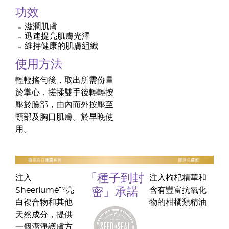
功效
滋潤肌膚
迅速提亮肌膚光澤
維持健康的肌膚組織
使用方法
輕輕搖勻後，取出所需份量
於掌心，搓揉雙手後輕輕按
壓於臉部，由內而外按壓至
頸部及胸口肌膚。於早晚使
用。
「種子到封
注入
注入枸杞精華和
Sheerlumé™亮
含有豐富抗氧化
密」承諾
白複合物和其他
物的柑橘類精油
天然成分，提供
一個潔淨護膚方