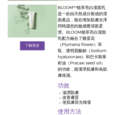
BLOOM™植萃亮白潔面乳
是一款由天然成分製成的潔
面產品，能在增加肌膚光澤
同時讓您的臉感覺清新柔
滑。BLOOM植萃亮白潔面
乳配方融合了雞蛋花
（Plumeria flower）萃
了解更多
取、透明質酸鈉（Sodium
hyaluronate）和巴卡斯果
籽油（Pracaxi seed oil）
的功效，能潔淨肌膚和為肌
膚保濕。
功效
滋潤肌膚
改善膚質
使肌膚容光煥發
使用方法