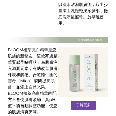
以溫水沾濕肌膚後，取出少
量潔面乳輕輕按摩臉部，徹
底洗淨後擦乾。於早晚使
用。
BLOOM植萃亮白精華是您
肌膚的新摯友。這款亮膚精
華質感呈啫喱狀，為肌膚注
入滋潤元素，有助改善肌膚
外表和觸感。合道德生產的
雲母（Mica）瞬間提亮肌
膚，並添上自然光采。
BLOOM植萃亮白精華的配
方不會使肌膚緊繃，具pH
了解更多
值平衡自動調整功能，使您
的肌膚清爽亮澤。