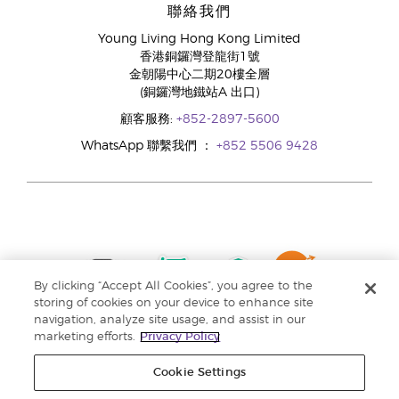
聯絡我們
Young Living Hong Kong Limited
香港銅鑼灣登龍街1號
金朝陽中心二期20樓全層
(銅鑼灣地鐵站A 出口)
顧客服務:
+852-2897-5600
WhatsApp 聯繫我們 ：
+852 5506 9428
By clicking “Accept All Cookies”, you agree to the
storing of cookies on your device to enhance site
navigation, analyze site usage, and assist in our
marketing efforts.
Privacy Policy
Cookie Settings