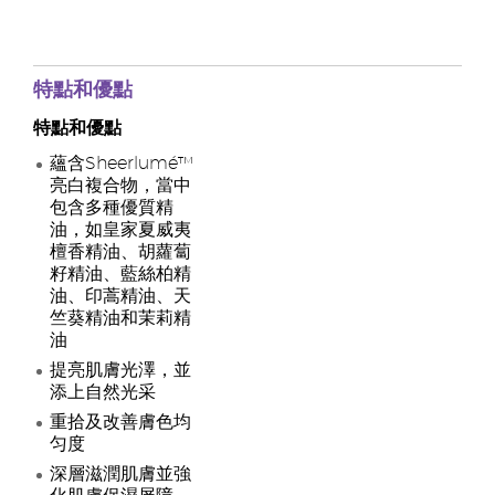
特點和優點
特點和優點
蘊含Sheerlumé™
亮白複合物，當中
包含多種優質精
油，如皇家夏威夷
檀香精油、胡蘿蔔
籽精油、藍絲柏精
油、印蒿精油、天
竺葵精油和茉莉精
油
提亮肌膚光澤，並
添上自然光采
重拾及改善膚色均
匀度
深層滋潤肌膚並強