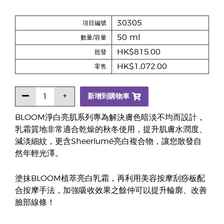
30305
項目編號
50 ml
數量/容量
HK$815.00
批發
HK$1,072.00
零售
新增到購物車
BLOOM淨白亮肌系列專為解決膚色暗淡不均而設計，
乳霜質地非常適合乾燥的秋冬使用，提升肌膚水潤度、
減淡細紋，更含Sheerlumé亮白複合物，讓您散發自
然年輕光澤。
塗抹BLOOM植萃亮白乳霜，再利用美容按摩刮痧板配
合按摩手法，加強吸收效果之餘仲可以提升輪廓、改善
臉部線條！