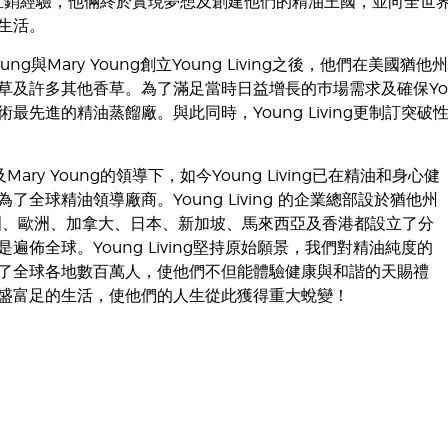
的直銷經驗，他倆終於實現夢想及創建他們的精油王國，並向全世界分享
生活。
 Young與Mary Young創立Young Living之後，他
及許多其他香草。為了滿足當時日益增長的巿場需求及確保Young L
術最先進的精油蒸餾廠。與此同時，Young Living更制訂
g及Mary Young的領導下，如今Young Living已在精油和身心健
了全球精油領導廠商。Young Living 的企業總部設於猶他州
在澳洲、歐洲、加拿大、日本、新加坡、馬來西亞及香港都設立了分
遍佈全球。Young Living堅持原始願景，我們對精油純度的
了全球各地數百萬人，使他們不但能體驗健康與和諧的天賜禮
盛富足的生活，使他們的人生從此獲得重大蛻變！