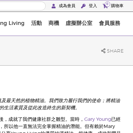
0
成為會員
登入
購物車
g Living
活動
商機
虛擬辦公室
會員服務
BLOOM膠原亮膚飲高級體驗套裝
SHARE
高價值及最天然的植物精油。我們致力履行我們的使命；將精油
的生活素質及從此改造終生的新契機。
蒸餾設施後，成就了我們健康社群之雛型。當時，
Gary Young
已經
所以他一直無法完全掌握精油的潛能。但有賴於Mary