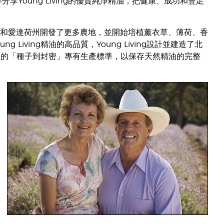
Young Living的優質純淨精油，把健康、成功和豐足
們在美國猶他州和愛達荷州開發了更多農地，並開始培植薰衣草、薄荷、香
iving精油的高品質，Young Living設計並建造了北
突破性的「種子到封密」專有生產標準，以保存天然精油的完整