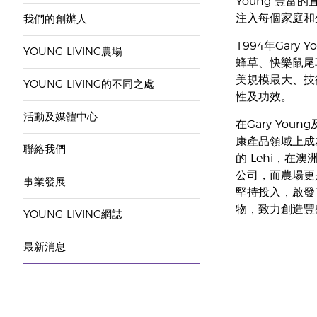
Young 豐富
注入每個家庭和
我們的創辦人
1994年Gary
YOUNG LIVING農場
蜂草、快樂鼠尾草
美規模最大、技
YOUNG LIVING的不同之處
性及功效。
活動及媒體中心
在Gary Youn
康產品領域上成為
聯絡我們
的 Lehi，
公司，而農場更是
事業發展
堅持投入，啟發
物，致力創造豐
YOUNG LIVING網誌
最新消息