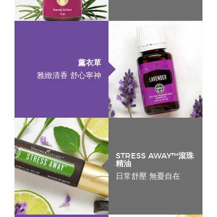
薰衣草
雅緻清香 舒心寧神
STRESS AWAY™滾珠
精油
日常舒壓 無憂自在