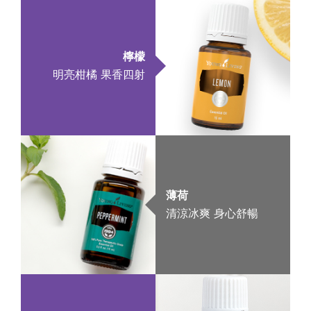
檸檬
明亮柑橘 果香四射
薄荷
清涼冰爽 身心舒暢