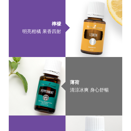
檸檬
明亮柑橘 果香四射
薄荷
清涼冰爽 身心舒暢