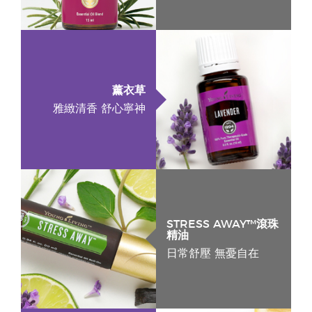
薰衣草
雅緻清香 舒心寧神
STRESS AWAY™滾珠
精油
日常舒壓 無憂自在