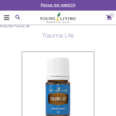
Focus op welzijn
0
Producten
Trauma Life
Trauma Life