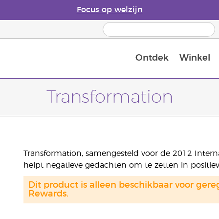
Focus op welzijn
Ontdek
Winkel
Laatste kans: 50% korting op huidver
Transformation
Transformation, samengesteld voor de 2012 Interna
helpt negatieve gedachten om te zetten in positiev
Dit product is alleen beschikbaar voor gere
Rewards.