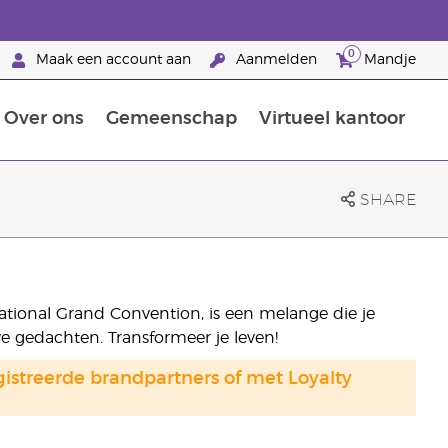
0
Maak een account aan
Aanmelden
Mandje
Over ons
Gemeenschap
Virtueel kantoor
zorging
Leer meer over voedingsstoffen
Voedingssupplementen van Young Living
Het gebruik van etherische oliën:
Brandpartnerschap bij Young Living
SHARE
tional Grand Convention, is een melange die je
e gedachten. Transformeer je leven!
gistreerde brandpartners of met Loyalty