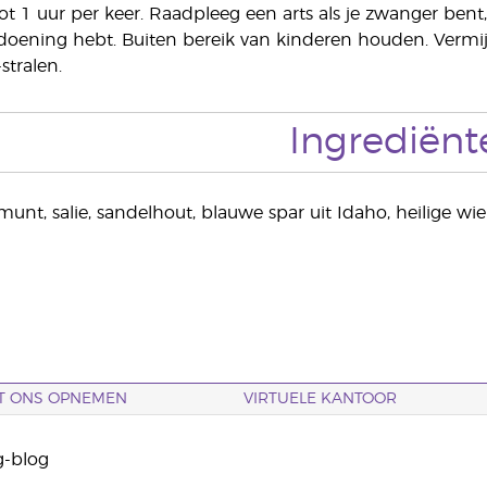
tot 1 uur per keer. Raadpleeg een arts als je zwanger ben
oening hebt. Buiten bereik van kinderen houden. Vermij
stralen.
Ingrediënt
munt, salie, sandelhout, blauwe spar uit Idaho, heilige w
T ONS OPNEMEN
VIRTUELE KANTOOR
g-blog