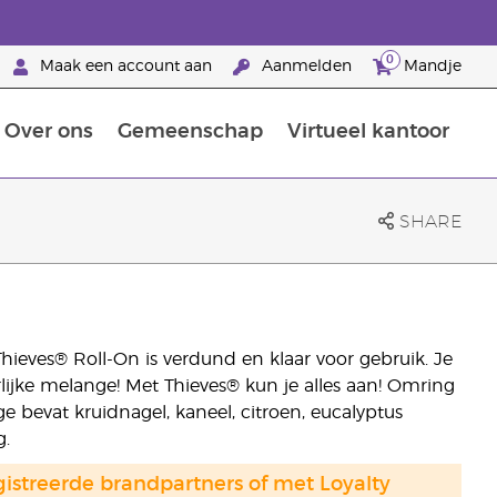
0
Maak een account aan
Aanmelden
Mandje
Over ons
Gemeenschap
Virtueel kantoor
zorging
Leer meer over voedingsstoffen
Voedingssupplementen van Young Living
Het gebruik van etherische oliën:
Brandpartnerschap bij Young Living
SHARE
hieves® Roll-On is verdund en klaar voor gebruik. Je
lijke melange! Met Thieves® kun je alles aan! Omring
e bevat kruidnagel, kaneel, citroen, eucalyptus
g.
gistreerde brandpartners of met Loyalty