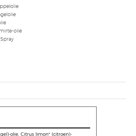
ppelolie
gelolie
lie
mirte-olie
 Spray
el)-olie, Citrus limon* (citroen)-