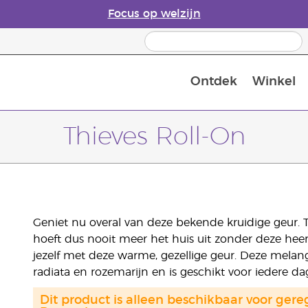
Focus op welzijn
Ontdek
Winkel
Laatste kans: 50% korting op huidver
Thieves Roll-On
Geniet nu overal van deze bekende kruidige geur. T
hoeft dus nooit meer het huis uit zonder deze heer
jezelf met deze warme, gezellige geur. Deze melang
radiata en rozemarijn en is geschikt voor iedere da
Dit product is alleen beschikbaar voor gere