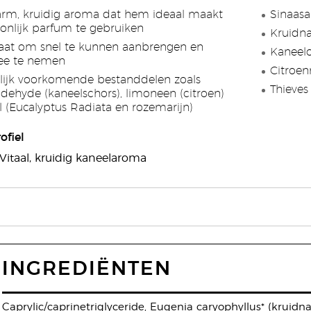
arm, kruidig aroma dat hem ideaal maakt
Sinaasa
onlijk parfum te gebruiken
Kruidna
maat om snel te kunnen aanbrengen en
Kaneelo
ee te nemen
Citroen
lijk voorkomende bestanddelen zoals
Thieves
ldehyde (kaneelschors), limoneen (citroen)
l (Eucalyptus Radiata en rozemarijn)
ofiel
 Vitaal, kruidig kaneelaroma
INGREDIËNTEN
Caprylic/caprinetriglyceride, Eugenia caryophyllus* (kruidnag