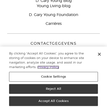
D. Gary Young Blog
Young Living-blog
D. Gary Young Foundation
Carrières
CONTACTGEGEVENS
Young Living Europe B.V.
By clicking “Accept All Cookies”, you agree to the
Peizerweg 97
storing of cookies on your device to enhance site
9727 AJ Groningen
navigation, analyze site usage, and assist in our
Nederland
marketing efforts.
Privacy Policy
Klantenservice:
44-0-1480-710032
Cookie Settings
Auteursrecht © 2021 Young Living Essential Oils. Alle rechten
voorbehouden. |
Reject All
Privacybeleid
Accept All Cookies