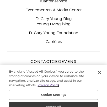
Klantenservice
Evenementen & Media Center
D. Gary Young Blog
Young Living-blog
D. Gary Young Foundation
Carrières
CONTACTGEGEVENS
Young Living Europe B.V.
By clicking “Accept All Cookies”, you agree to the
Peizerweg 97
storing of cookies on your device to enhance site
9727 AJ Groningen
navigation, analyze site usage, and assist in our
Nederland
marketing efforts.
Privacy Policy
Klantenservice:
44-0-1480-710032
Cookie Settings
Auteursrecht © 2021 Young Living Essential Oils. Alle rechten