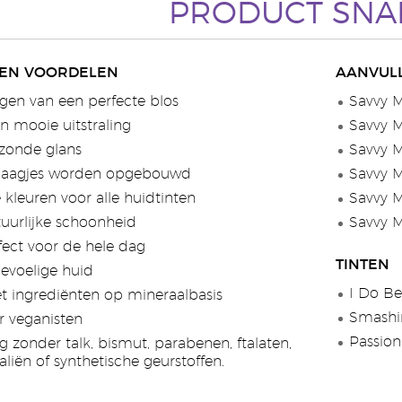
PRODUCT SNA
EN VOORDELEN
AANVUL
gen van een perfecte blos
Savvy M
n mooie uitstraling
Savvy M
zonde glans
Savvy M
n laagjes worden opgebouwd
Savvy M
 kleuren voor alle huidtinten
Savvy M
atuurlijke schoonheid
Savvy M
fect voor de hele dag
TINTEN
gevoelige huid
I Do Be
 ingrediënten op mineraalbasis
Smashin
r veganisten
Passion
 zonder talk, bismut, parabenen, ftalaten,
liën of synthetische geurstoffen.