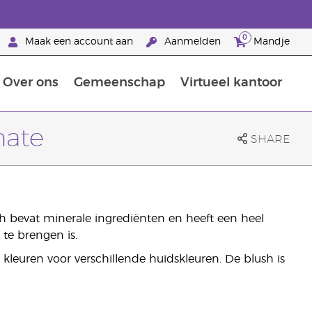
0
Maak een account aan
Aanmelden
Mandje
Over ons
Gemeenschap
Virtueel kantoor
zorging
Leer meer over voedingsstoffen
Voedingssupplementen van Young Living
Het gebruik van etherische oliën:
Brandpartnerschap bij Young Living
nate
SHARE
sh bevat minerale ingrediënten en heeft een heel
 te brengen is.
e kleuren voor verschillende huidskleuren. De blush is