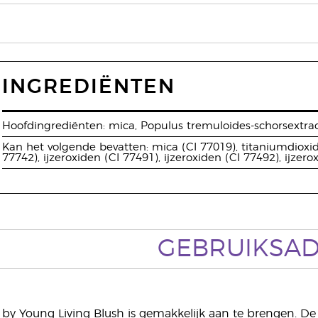
INGREDIËNTEN
Hoofdingrediënten: mica, Populus tremuloides-schorsextract
Kan het volgende bevatten: mica (CI 77019), titaniumdioxi
77742), ijzeroxiden (CI 77491), ijzeroxiden (CI 77492), ijzer
GEBRUIKSAD
 by Young Living Blush is gemakkelijk aan te brengen. De 