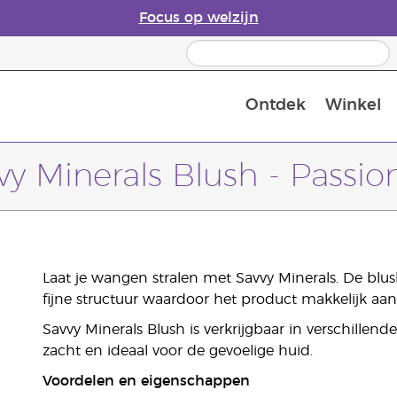
Focus op welzijn
Ontdek
Winkel
Laatste kans: 50% korting op huidver
vy Minerals Blush - Passio
Laat je wangen stralen met Savvy Minerals. De blu
fijne structuur waardoor het product makkelijk aan
Savvy Minerals Blush is verkrijgbaar in verschillend
zacht en ideaal voor de gevoelige huid.
Voordelen en eigenschappen