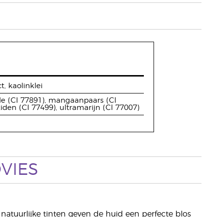
, kaolinklei
de (CI 77891), mangaanpaars (Cl
oxiden (CI 77499), ultramarijn (Cl 77007)
VIES
natuurlijke tinten geven de huid een perfecte blos