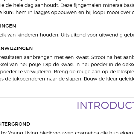
ie de hele dag aanhoudt. Deze fijngemalen mineraalbasis
 kunt hem in laagjes opbouwen en hij loopt mooi over o
INGEN
eik van kinderen houden. Uitsluitend voor uitwendig gebr
ANWIJZINGEN
resultaten aanbrengen met een kwast. Strooi na het aan
ksel van het potje. Dip de kwast in het poeder in de dekse
 poeder te verwijderen. Breng de rouge aan op de blospl
gs de jukbeenderen naar de slapen. Bouw de kleur geleideli
INTRODUC
HTERGROND
 by Young Living biedt vrouwen cosmetica die hun eigen 