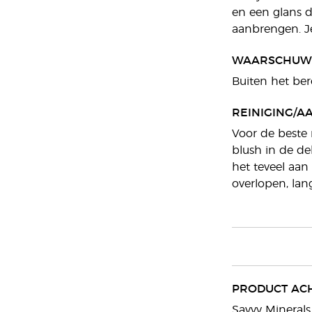
en een glans d
aanbrengen. Je
WAARSCHUW
Buiten het ber
REINIGING/A
Voor de beste 
blush in de de
het teveel aan
overlopen, lan
PRODUCT AC
Savvy Minerals