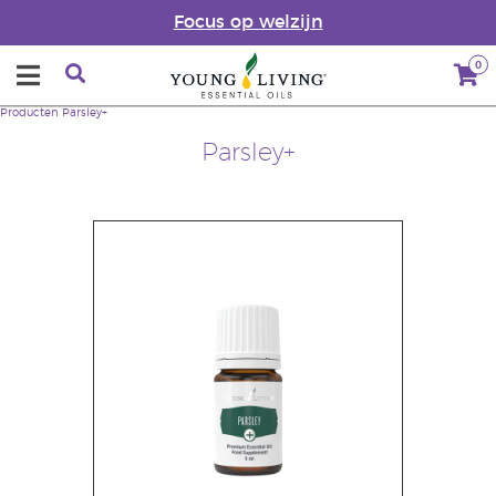
Focus op welzijn
0
Producten
Parsley+
Parsley+