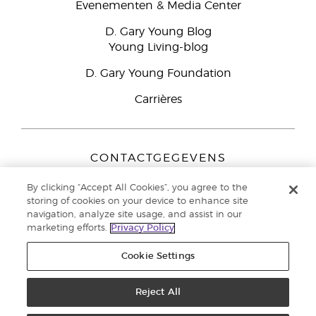
Evenementen & Media Center
D. Gary Young Blog
Young Living-blog
D. Gary Young Foundation
Carrières
CONTACTGEGEVENS
Young Living Europe B.V.
By clicking “Accept All Cookies”, you agree to the
Peizerweg 97
storing of cookies on your device to enhance site
9727 AJ Groningen
navigation, analyze site usage, and assist in our
Nederland
marketing efforts.
Privacy Policy
Klantenservice:
44-0-1480-710032
Cookie Settings
Auteursrecht © 2021 Young Living Essential Oils. Alle rechten
voorbehouden. |
Reject All
Privacybeleid