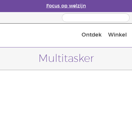
Focus op welzijn
Ontdek
Winkel
Laatste kans: 50% korting op huidver
Multitasker