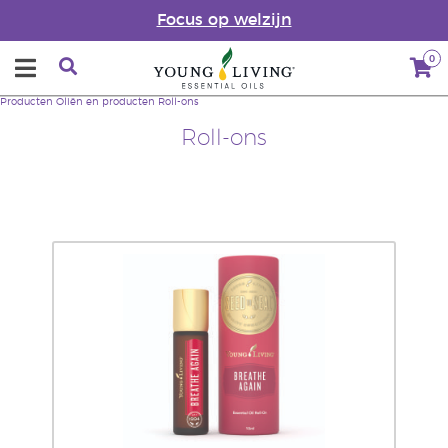
Focus op welzijn
0
Producten
Oliën en producten
Roll-ons
Roll-ons