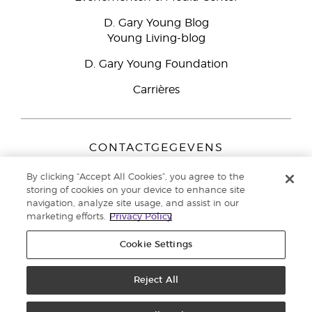
D. Gary Young Blog
Young Living-blog
D. Gary Young Foundation
Carrières
CONTACTGEGEVENS
Young Living Europe B.V.
By clicking “Accept All Cookies”, you agree to the
Peizerweg 97
storing of cookies on your device to enhance site
9727 AJ Groningen
navigation, analyze site usage, and assist in our
Nederland
marketing efforts.
Privacy Policy
Klantenservice:
44-0-1480-710032
Cookie Settings
Auteursrecht © 2021 Young Living Essential Oils. Alle rechten
voorbehouden. |
Reject All
Privacybeleid