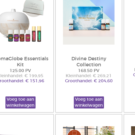
omaGlobe Essentials
Divine Destiny
Kit
Collection
125.00 PV
168.50 PV
leinhandel: € 199,95
Kleinhandel: € 269,21
roothandel: € 151,96
Groothandel: € 204,60
Voeg toe aan
Voeg toe aan
winkelwagen
winkelwagen