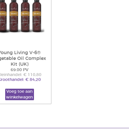
Young Living V-6®
getable Oil Complex
Kit (UK)
69.00 PV
leinhandel: € 110,80
Groothandel: € 84,20
Voeg toe aan
winkelwagen