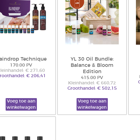
aindrop Technique
YL 30 Oil Bundle:
Balance & Bloom
170.00 PV
leinhandel: € 271,60
Edition
roothandel: € 206,41
415.00 PV
Kleinhandel: € 660,72
Groothandel: € 502,15
Voeg toe aan
Voeg toe aan
winkelwagen
winkelwagen