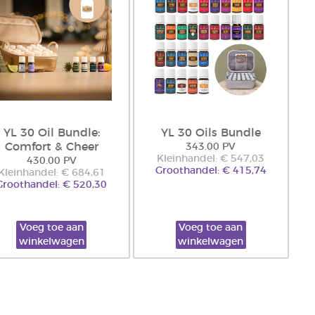
YL 30 Oil Bundle:
YL 30 Oils Bundle
Comfort & Cheer
343.00 PV
Kleinhandel: € 547,03
430.00 PV
Groothandel: € 415,74
Kleinhandel: € 684,61
Groothandel: € 520,30
Voeg toe aan
Voeg toe aan
winkelwagen
winkelwagen