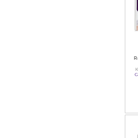
R
K
G