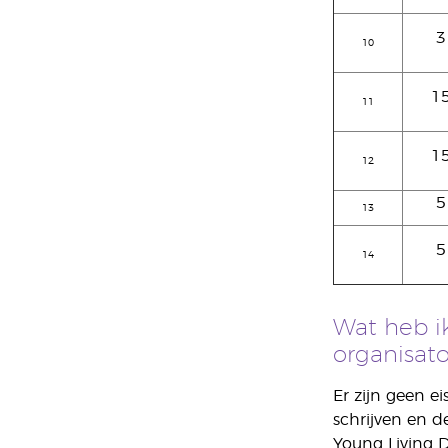
3
10
1
11
1
12
5
13
5
14
Wat heb i
organisato
Er zijn geen e
schrijven en d
Young Living D