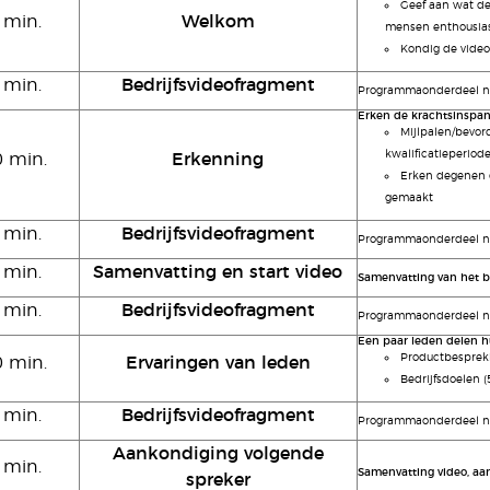
Geef aan wat d
 min.
Welkom
mensen enthousia
Kondig de video 
 min.
Bedrijfsvideofragment
Programmaonderdeel na
Erken de krachtsinspa
Mijlpalen/bevor
kwalificatieperiod
0 min.
Erkenning
Erken degenen 
gemaakt
 min.
Bedrijfsvideofragment
Programmaonderdeel na
 min.
Samenvatting en start video
Samenvatting van het be
 min.
Bedrijfsvideofragment
Programmaonderdeel na
Een paar leden delen h
Productbespreki
0 min.
Ervaringen van leden
Bedrijfsdoelen (
 min.
Bedrijfsvideofragment
Programmaonderdeel na
Aankondiging volgende
 min.
Samenvatting video, aa
spreker