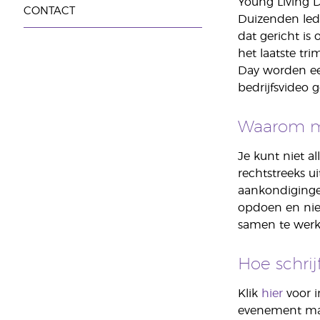
Young Living D
CONTACT
Duizenden led
dat gericht is
het laatste tr
Day worden ee
bedrijfsvideo
Waarom m
Je kunt niet 
rechtstreeks 
aankondiginge
opdoen en nieu
samen te werk
Hoe schri
Klik
hier
voor i
evenement mat