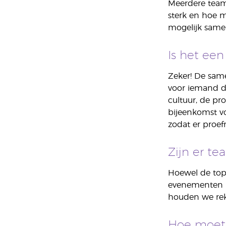
Meerdere teams
sterk en hoe 
mogelijk same
Is het een
Zeker! De same
voor iemand d
cultuur, de pr
bijeenkomst vo
zodat er proe
Zijn er te
Hoewel de top v
evenementen p
houden we reke
Hoe moet 