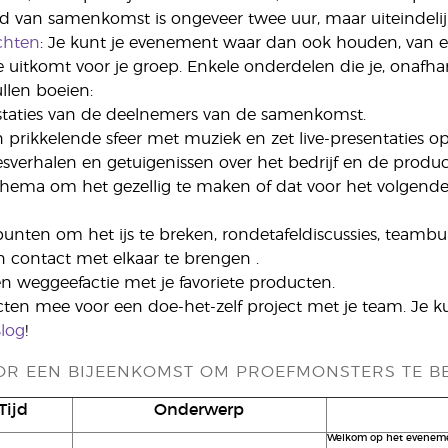
d van samenkomst is ongeveer twee uur, maar uiteindelijk 
chten
: Je kunt je evenement waar dan ook houden, van ee
 uitkomt voor je groep. Enkele onderdelen die je, onafha
llen boeien:
estaties van de deelnemers van de samenkomst.
n prikkelende sfeer met muziek en zet live-presentaties o
esverhalen en getuigenissen over het bedrijf en de produc
hema om het gezellig te maken of dat voor het volgende
epunten om het ijs te breken, rondetafeldiscussies, team
 contact met elkaar te brengen .
en weggeefactie met je favoriete producten.
ten mee voor een doe-het-zelf project met je team. Je k
log
!
R EEN BIJEENKOMST OM PROEFMONSTERS TE B
Tijd
Onderwerp
Welkom op het eveneme