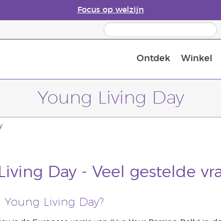
Focus op welzijn
Ontdek
Winkel
Laatste kans: 50% korting op huidver
Young Living Day
y
iving Day - Veel gestelde vr
n Young Living Day?