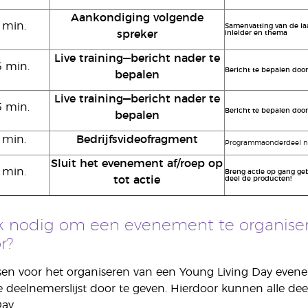
Aankondiging volgende
 min.
Samenvatting van de la
spreker
inleider en thema
Live training—bericht nader te
5 min.
Bericht te bepalen doo
bepalen
Live training—bericht nader te
5 min.
Bericht te bepalen doo
bepalen
 min.
Bedrijfsvideofragment
Programmaonderdeel na
Sluit het evenement af/roep op
 min.
Breng actie op gang ge
tot actie
deel de producten!
k nodig om een evenement te organiser
r?
isen voor het organiseren van een Young Living Day evene
e deelnemerslijst door te geven. Hierdoor kunnen alle dee
ay.