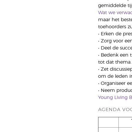
gemiddelde tij
Wat we verwa
maar het beste
toehoorders zu
• Erken de pr
• Zorg voor ee
• Deel de succ
• Bedenk een t
tot dat thema.
• Zet discussi
om de leden in
• Organiseer e
• Neem produc
Young Living B
AGENDA VOO