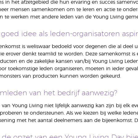
 in het afzetgebied die hun ervaring en succes samenvoe
meer mensen samenkomen om te leren en actie te onderne
n te werken met andere leden van de Young Living gem
 goed idee als leden-organisatoren aspi
nkomst is weliswaar bedoeld voor degenen die al deel uit
ie erover denkt teamlid te worden. Deze samenkomst is
oducten en de zakelijke kansen van/bij Young Living Leden
or toekomstige leden organiseren, moeten in ieder geva
fmonsters van producten kunnen worden gekeurd.
amleden van het bedrijf aanwezig?
an Young Living niet lijfelijk aanwezig kan zijn bij elk e
roberen te ondersteunen. Als we kiezen bij welke leden
ning met het aantal deelnemers aan de bijeenkomst. Dat 
de opzet van een Young Living Day bije