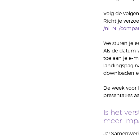
Volg de volgen
Richt je verzoe
/nl_NL/company
We sturen je e
Als de datum 
toe aan je e-m
landingspagina
downloaden en
De week voor 
presentaties aa
Is het ve
meer impa
Ja! Samenwerk