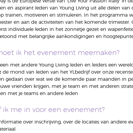
ay is de Europese versie van 'Live Your Passion Rally' in 
en en aspirant leden van Young Living uit alle delen 
 op trainen, motiveren en stimuleren. In het programma
imester en aan de activiteiten van het komende trimeste
rst individuele leden in het zonnetje gezet en wapenfe
 getoond met belangrijke aankondigingen en hoogtepunten
oet ik het evenement meemaken?
alleen met andere Young Living leden en leiders een wer
uit de mond van leden van het YLbedrijf over onze recen
n gedaan over wat we de komende paar maanden in pet
we vrienden krijgen, met je team en met anderen strate
en met je teams en andere leden
jf ik me in voor een evenement?
nformatie over inschrijving, over de locaties van andere
eriaal.