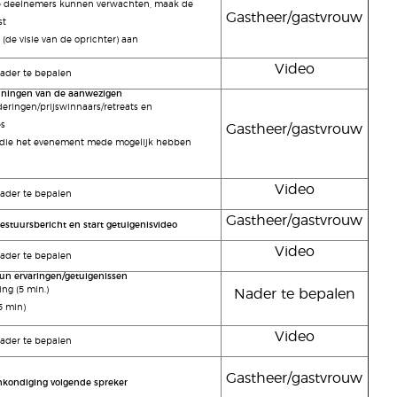
e deelnemers kunnen verwachten, maak de
Gastheer/gastvrouw
st
(de visie van de oprichter) aan
Video
der te bepalen
nningen van de aanwezigen
deringen/prijswinnaars/retreats en
es
Gastheer/gastvrouw
die het evenement mede mogelijk hebben
Video
der te bepalen
Gastheer/gastvrouw
stuursbericht en start getuigenisvideo
Video
der te bepalen
un ervaringen/getuigenissen
ng (5 min.)
Nader te bepalen
5 min)
Video
der te bepalen
Gastheer/gastvrouw
nkondiging volgende spreker