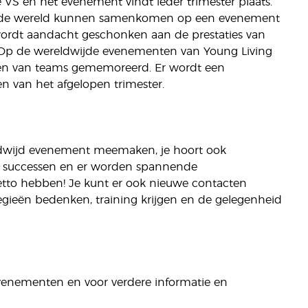
de VS en het evenement vindt ieder trimester plaats.
van de wereld kunnen samenkomen op een evenement
 wordt aandacht geschonken aan de prestaties van
r. Op de wereldwijde evenementen van Young Living
iten van teams gememoreerd. Er wordt een
 van het afgelopen trimester.
eldwijd evenement meemaken, je hoort ook
te successen en er worden spannende
to hebben! Je kunt er ook nieuwe contacten
gieën bedenken, training krijgen en de gelegenheid
 evenementen en voor verdere informatie en