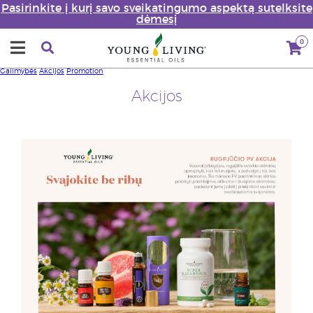
Pasirinkite į kurį savo sveikatingumo aspektą sutelksite
dėmesį
0
Galimybės
Akcijos
Promotion
Akcijos