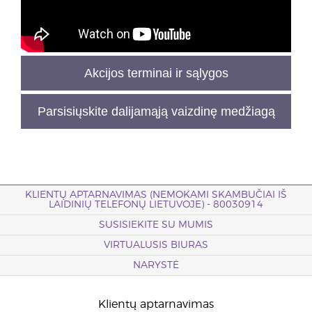
Akcijos terminai ir sąlygos
Parsisiųskite dalijamąją vaizdinę medžiagą
KLIENTŲ APTARNAVIMAS (NEMOKAMI SKAMBUČIAI IŠ
LAIDINIŲ TELEFONŲ LIETUVOJE) - 80030914
SUSISIEKITE SU MUMIS
VIRTUALUSIS BIURAS
NARYSTĖ
Klientų aptarnavimas