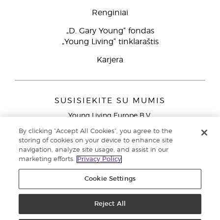
Renginiai
„D. Gary Young“ fondas
„Young Living“ tinklaraštis
Karjera
SUSISIEKITE SU MUMIS
Young Living Europe B.V.
Peizerweg 97
By clicking “Accept All Cookies”, you agree to the
9727 AJ Groningen
storing of cookies on your device to enhance site
Netherlands
navigation, analyze site usage, and assist in our
marketing efforts.
Privacy Policy
Klientų aptarnavimas (nemokami skambučiai iš laidinių
telefonų Lietuvoje)
80030914
Cookie Settings
Copyright © 2021 Young Living Essential Oils. Visos teisės saugomos. |
Privatumo politika
Reject All