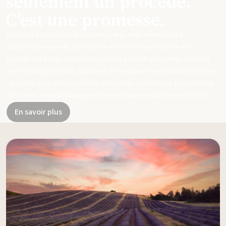
seulement un procédé.
C'est une promesse.
Du début à la fin, nous accordons une grande importance à
l'approvisionnement, à la science et à nos normes afin de vous
garantir des huiles essentielles et des produits puissants, élaborés
avec le plus grand soin, capables de remplacer les produits chimiques
agressifs dans votre quotidien. Ensemble, contribuons à une planète
plus saine, un petit changement et un simple remplacement à la fois.
En savoir plus