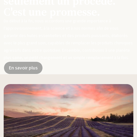
seulement un procédé.
C'est une promesse.
Du début à la fin, nous accordons une grande importance à
l'approvisionnement, à la science et à nos normes afin de vous
garantir des huiles essentielles et des produits puissants, élaborés
avec le plus grand soin, capables de remplacer les produits chimiques
agressifs dans votre quotidien. Ensemble, contribuons à une planète
plus saine, un petit changement et un simple remplacement à la fois.
En savoir plus