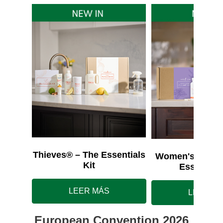
Thieves® – The Essentials
Women's Wellne
Kit
Essentials
LEER MÁS
LEER M
European Convention 2026