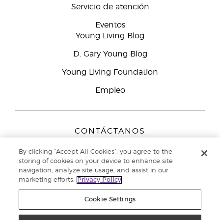
Servicio de atención
Eventos
Young Living Blog
D. Gary Young Blog
Young Living Foundation
Empleo
CONTÁCTANOS
Young Living Europe B.V.
By clicking “Accept All Cookies”, you agree to the
Peizerweg 97
storing of cookies on your device to enhance site
9727 AJ Groningen
navigation, analyze site usage, and assist in our
Netherlands
marketing efforts.
Privacy Policy
Servicio de atención:
900-812976
Cookie Settings
Copyright © 2021 Young Living Essential Oils. Todos los derechos