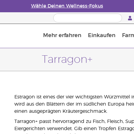
Wähle Deinen Wellness-Fokus
Mehr erfahren
Einkaufen
Far
Die Geschichte von ätherischen Öle
Leitfaden für ätherische Öle
Alles über Diffusoren für ätherische Öle
Letzte Chance: 50 % Rabatt auf Hautpflege
Erfahre mehr über Nährstoffe
Der Young Living Guide zu 
Wie man ätherische Öle verwendet
Tarragon+
Estragon ist eines der vier wichtigsten Würzmittel 
wird aus den Blättern der im südlichen Europa hei
einen ausgeprägten Kräutergeschmack.
Tarragon+ passt hervorragend zu Fisch, Fleisch, 
Eiergerichten verwendet. Gib einen Tropfen Estrag