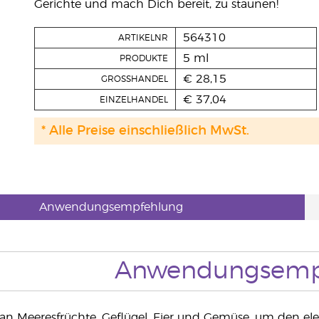
Gerichte und mach Dich bereit, zu staunen!
564310
ARTIKELNR
5 ml
PRODUKTE
€ 28,15
GROSSHANDEL
€ 37,04
EINZELHANDEL
* Alle Preise einschließlich MwSt.
Anwendungsempfehlung
Anwendungsemp
 an Meeresfrüchte, Geflügel, Eier und Gemüse, um den e