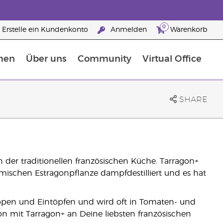
0
Erstelle ein Kundenkonto
Anmelden
Warenkorb
men
Über uns
Community
Virtual Office
Nahrungsergänzungsmitteln
25 raisons de devenir Partenaire de la marque
SHARE
in der traditionellen französischen Küche. Tarragon+
mischen Estragonpflanze dampfdestilliert und es hat
Suppen und Eintöpfen und wird oft in Tomaten- und
on mit Tarragon+ an Deine liebsten französischen