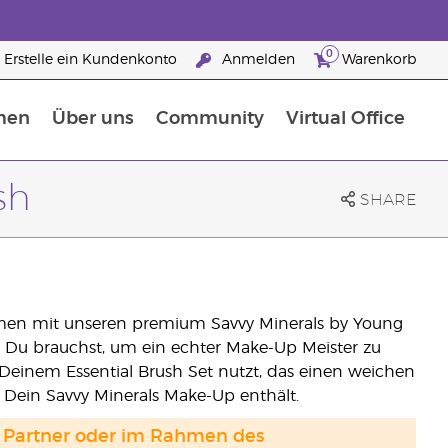
0
Erstelle ein Kundenkonto
Anmelden
Warenkorb
men
Über uns
Community
Virtual Office
Nahrungsergänzungsmitteln
25 raisons de devenir Partenaire de la marque
sh
SHARE
mmen mit unseren premium Savvy Minerals by Young
was Du brauchst, um ein echter Make-Up Meister zu
Deinem Essential Brush Set nutzt, das einen weichen
 Dein Savvy Minerals Make-Up enthält.
and Partner oder im Rahmen des