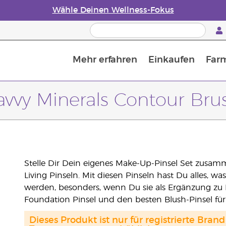
Wähle Deinen Wellness-Fokus
Mehr erfahren
Einkaufen
Far
Die Geschichte von ätherischen Öle
Leitfaden für ätherische Öle
Alles über Diffusoren für ätherische Öle
Letzte Chance: 50 % Rabatt auf Hautpflege
Erfahre mehr über Nährstoffe
Der Young Living Guide zu 
Wie man ätherische Öle verwendet
avvy Minerals Contour Bru
Stelle Dir Dein eigenes Make-Up-Pinsel Set zusa
Living Pinseln. Mit diesen Pinseln hast Du alles, 
werden, besonders, wenn Du sie als Ergänzung zu 
Foundation Pinsel und den besten Blush-Pinsel für
Dieses Produkt ist nur für registrierte Br