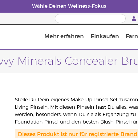
Wähle Deinen Wellness-Fokus
Mehr erfahren
Einkaufen
Far
Die Geschichte von ätherischen Öle
Leitfaden für ätherische Öle
Alles über Diffusoren für ätherische Öle
Letzte Chance: 50 % Rabatt auf Hautpflege
Erfahre mehr über Nährstoffe
Der Young Living Guide zu 
Wie man ätherische Öle verwendet
vvy Minerals Concealer Br
Stelle Dir Dein eigenes Make-Up-Pinsel Set zusa
Living Pinseln. Mit diesen Pinseln hast Du alles, 
werden, besonders, wenn Du sie als Ergänzung zu 
Foundation Pinsel und den besten Blush-Pinsel für
Dieses Produkt ist nur für registrierte Br