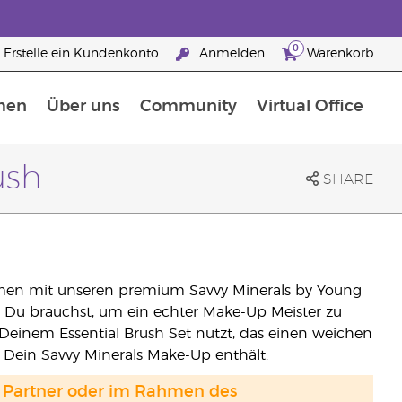
0
Erstelle ein Kundenkonto
Anmelden
Warenkorb
men
Über uns
Community
Virtual Office
Nahrungsergänzungsmitteln
25 raisons de devenir Partenaire de la marque
ush
SHARE
mmen mit unseren premium Savvy Minerals by Young
was Du brauchst, um ein echter Make-Up Meister zu
Deinem Essential Brush Set nutzt, das einen weichen
 Dein Savvy Minerals Make-Up enthält.
and Partner oder im Rahmen des