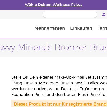
Wähle Deinen Wellness-Fokus
Mehr erfahren
Einkaufen
Far
Die Geschichte von ätherischen Öle
Leitfaden für ätherische Öle
Alles über Diffusoren für ätherische Öle
Letzte Chance: 50 % Rabatt auf Hautpflege
Erfahre mehr über Nährstoffe
Der Young Living Guide zu 
Wie man ätherische Öle verwendet
avvy Minerals Bronzer Bru
Stelle Dir Dein eigenes Make-Up-Pinsel Set zusa
Living Pinseln. Mit diesen Pinseln hast Du alles, 
werden, besonders, wenn Du sie als Ergänzung zu 
Foundation Pinsel und den besten Blush-Pinsel für
Dieses Produkt ist nur für registrierte Br