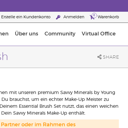
0
Erstelle ein Kundenkonto
Anmelden
Warenkorb
men
Über uns
Community
Virtual Office
Nahrungsergänzungsmitteln
25 raisons de devenir Partenaire de la marque
sh
SHARE
mmen mit unseren premium Savvy Minerals by Young
was Du brauchst, um ein echter Make-Up Meister zu
Deinem Essential Brush Set nutzt, das einen weichen
 Dein Savvy Minerals Make-Up enthält.
and Partner oder im Rahmen des