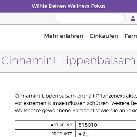
Wähle Deinen Wellness-Fokus
Mehr erfahren
Einkaufen
Far
Die Geschichte von ätherischen Öle
Leitfaden für ätherische Öle
Alles über Diffusoren für ätherische Öle
Letzte Chance: 50 % Rabatt auf Hautpflege
Erfahre mehr über Nährstoffe
Der Young Living Guide zu 
Wie man ätherische Öle verwendet
Cinnamint Lippenbalsam
Cinnamint Lippenbalsam enthält Pflanzenextrakte,
vor extremen Klimaeinflüssen schützen. Weitere Bes
Wolfsbeere gewonnene Samenöl sowie die antioxid
515010
ARTIKELNR
4.2g
PRODUKTE