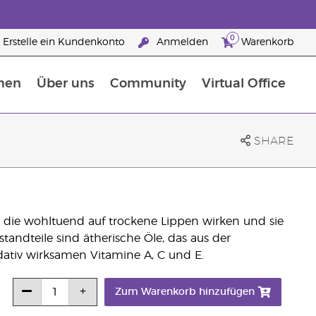
0
Erstelle ein Kundenkonto
Anmelden
Warenkorb
men
Über uns
Community
Virtual Office
Nahrungsergänzungsmitteln
25 raisons de devenir Partenaire de la marque
SHARE
 die wohltuend auf trockene Lippen wirken und sie
tandteile sind ätherische Öle, das aus der
ativ wirksamen Vitamine A, C und E.
Zum Warenkorb hinzufügen