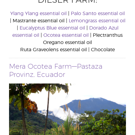
DIESER FARM:
Ylang Ylang essential oil
|
Palo Santo essential oil
| Mastrante essential oil |
Lemongrass essential oil
|
Eucalyptus Blue essential oil
|
Dorado Azul
essential oil
|
Ocotea essential oil
| Plectranthus
Oregano essential oil
Ruta Graveolens essential oil | Chocolate
Mera Ocotea Farm—Pastaza
Provinz, Ecuador