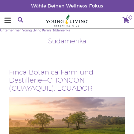
Wähle Deinen Wellness-Fokus
0
Unternehmen
Young Living Farms
Südamerika
Südamerika
Finca Botanica Farm und
Destillerie—CHONGON
(GUAYAQUIL), ECUADOR