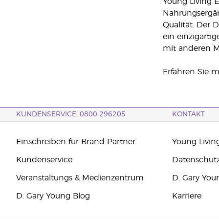
Young Living E
Nahrungsergän
Qualität. Der 
ein einzigarti
mit anderen M
Erfahren Sie 
KUNDENSERVICE: 0800 296205
KONTAKT
Einschreiben für Brand Partner
Young Livin
Kundenservice
Datenschut
Veranstaltungs & Medienzentrum
D. Gary You
D. Gary Young Blog
Karriere