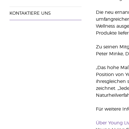
Die neu ernann
KONTAKTIERE UNS
umfangreichen
Wellness ausge
Produkte liefe
Zu seinen Mitgl
Peter Minke, D
„Das hohe Maß 
Position von Y
ihresgleichen 
zeichnet. „Jede
Naturheilverfah
Für weitere In
Über Young Li