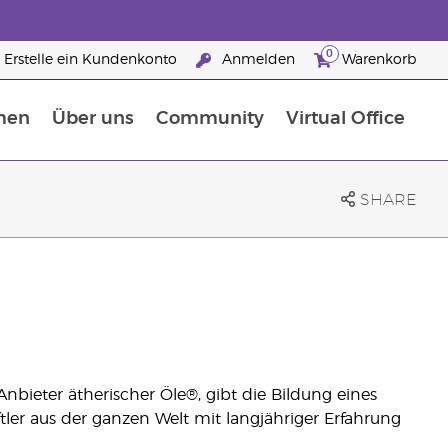
0
Erstelle ein Kundenkonto
Anmelden
Warenkorb
men
Über uns
Community
Virtual Office
Nahrungsergänzungsmitteln
25 raisons de devenir Partenaire de la marque
SHARE
nbieter ätherischer Öle®, gibt die Bildung eines
ler aus der ganzen Welt mit langjähriger Erfahrung