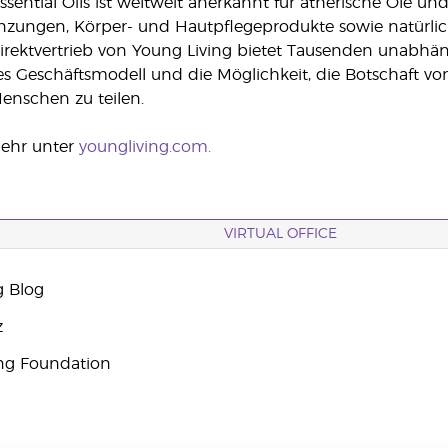
ssential Oils ist weltweit anerkannt für ätherische Öle 
zungen, Körper- und Hautpflegeprodukte sowie natürlic
Direktvertrieb von Young Living bietet Tausenden unabhä
ges Geschäftsmodell und die Möglichkeit, die Botschaft v
enschen zu teilen.
mehr unter
youngliving.com.
VIRTUAL OFFICE
g Blog
z
ng Foundation