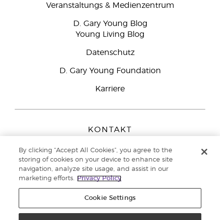
Veranstaltungs & Medienzentrum
D. Gary Young Blog
Young Living Blog
Datenschutz
D. Gary Young Foundation
Karriere
KONTAKT
Young Living Europe B.V.
By clicking “Accept All Cookies”, you agree to the
Peizerweg 97
storing of cookies on your device to enhance site
9727 AJ Groningen
navigation, analyze site usage, and assist in our
Netherlands
marketing efforts.
Privacy Policy
Kundenservice:
0800-296205
Cookie Settings
Copyright © 2021 Young Living Essential Oils. Alle Rechte vorbehalten. |