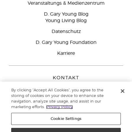
Veranstaltungs & Medienzentrum
D. Gary Young Blog
Young Living Blog
Datenschutz
D. Gary Young Foundation
Karriere
KONTAKT
Young Living Europe B.V.
By clicking “Accept All Cookies”, you agree to the
Peizerweg 97
storing of cookies on your device to enhance site
9727 AJ Groningen
navigation, analyze site usage, and assist in our
Netherlands
marketing efforts.
Privacy Policy
Kundenservice:
0800-296205
Cookie Settings
Copyright © 2021 Young Living Essential Oils. Alle Rechte vorbehalten. |