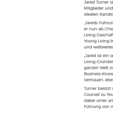
Jared Turner st
Mitglieder und
idealen Kandid
„Jareds Führun
er nun als Chi
Living-Geschäf
Young Living b
und weltweite
„Jared ist ein
Living-Gründer
ganzen Welt zu
Business-Know-
Vertrauen, eb
Turner besitzt
Counsel zu You
dabei unter a
Führung von me