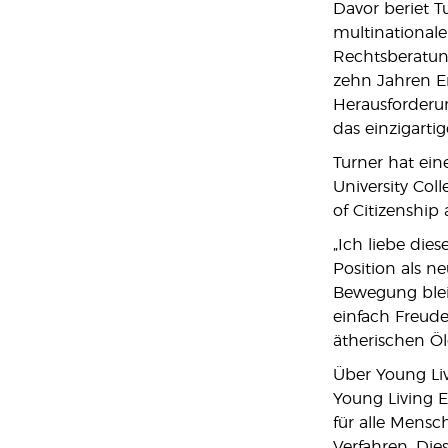
Davor beriet T
multinationale
Rechtsberatung
zehn Jahren E
Herausforderu
das einzigarti
Turner hat ein
University Col
of Citizenship 
„Ich liebe die
Position als n
Bewegung bleib
einfach Freude
ätherischen Öl
Über Young Liv
Young Living Es
für alle Mensc
Verfahren. Die