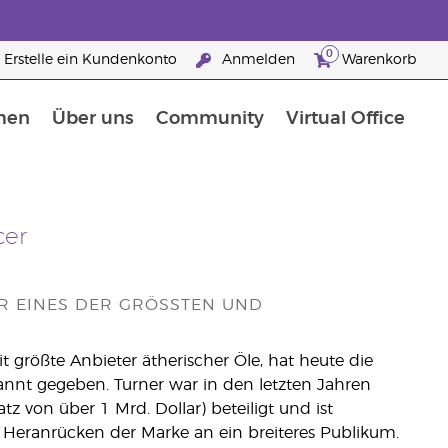
0
Erstelle ein Kundenkonto
Anmelden
Warenkorb
men
Über uns
Community
Virtual Office
Nahrungsergänzungsmitteln
25 raisons de devenir Partenaire de la marque
cer
 EINES DER GRÖSSTEN UND W
it größte Anbieter ätherischer Öle, hat heute die
nnt gegeben. Turner war in den letzten Jahren
on über 1 Mrd. Dollar) beteiligt und ist
s Heranrücken der Marke an ein breiteres Publikum.