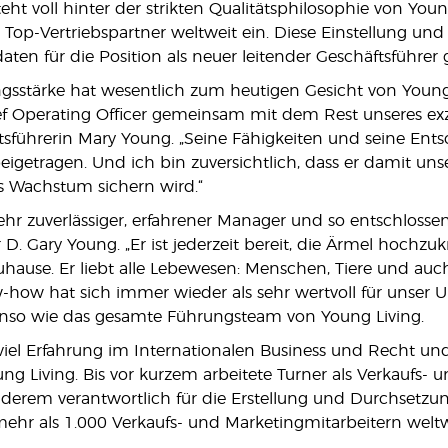
eht voll hinter der strikten Qualitätsphilosophie von Young
 Top-Vertriebspartner weltweit ein. Diese Einstellung un
aten für die Position als neuer leitender Geschäftsführer
gsstärke hat wesentlich zum heutigen Gesicht von Young 
ef Operating Officer gemeinsam mit dem Rest unseres exze
tsführerin Mary Young. „Seine Fähigkeiten und seine Ents
eigetragen. Und ich bin zuversichtlich, dass er damit u
s Wachstum sichern wird.“
 sehr zuverlässiger, erfahrener Manager und so entschloss
 D. Gary Young. „Er ist jederzeit bereit, die Ärmel hochz
hause. Er liebt alle Lebewesen: Menschen, Tiere und auch
how hat sich immer wieder als sehr wertvoll für unser U
enso wie das gesamte Führungsteam von Young Living.
 viel Erfahrung im Internationalen Business und Recht un
ng Living. Bis vor kurzem arbeitete Turner als Verkaufs-
nderem verantwortlich für die Erstellung und Durchsetz
hr als 1.000 Verkaufs- und Marketingmitarbeitern weltw