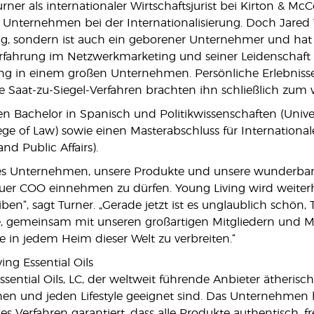
urner als internationaler Wirtschaftsjurist bei Kirton & M
 Unternehmen bei der Internationalisierung. Doch Jared T
, sondern ist auch ein geborener Unternehmer und hat s
rfahrung im Netzwerkmarketing und seiner Leidenschaft 
ng in einem großen Unternehmen. Persönliche Erlebniss
ge Saat-zu-Siegel-Verfahren brachten ihn schließlich zum 
en Bachelor in Spanisch und Politikwissenschaften (Univer
lege of Law) sowie einen Masterabschluss für Internationa
and Public Affairs).
ses Unternehmen, unsere Produkte und unsere wunderbare
euer COO einnehmen zu dürfen. Young Living wird weiterh
en“, sagt Turner. „Gerade jetzt ist es unglaublich schön,
, gemeinsam mit unseren großartigen Mitgliedern und Mi
e in jedem Heim dieser Welt zu verbreiten.“
ing Essential Oils
sential Oils, LC, der weltweit führende Anbieter ätherisch
hen und jeden Lifestyle geeignet sind. Das Unternehmen hä
ses Verfahren garantiert, dass alle Produkte authentisch, 