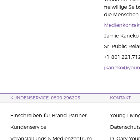
freiwillige Se
die Menschen 
Medienkontakt
Jamie Kaneko
Sr. Public Rel
+1 801.221.71
jkaneko@youn
KUNDENSERVICE: 0800 296205
KONTAKT
Einschreiben für Brand Partner
Young Livin
Kundenservice
Datenschut
Veranstaltungs & Medienzentrum
D. Gary You