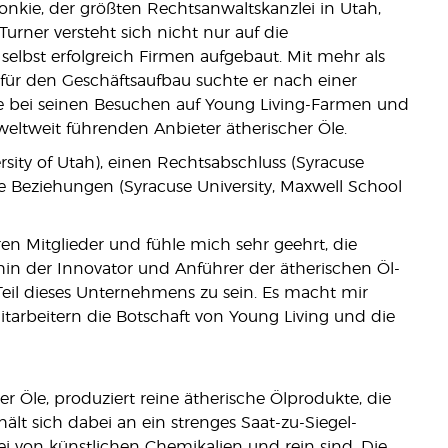
cConkie, der größten Rechtsanwaltskanzlei in Utah,
urner versteht sich nicht nur auf die
elbst erfolgreich Firmen aufgebaut. Mit mehr als
für den Geschäftsaufbau suchte er nach einer
e bei seinen Besuchen auf Young Living-Farmen und
weltweit führenden Anbieter ätherischer Öle.
sity of Utah), einen Rechtsabschluss (Syracuse
le Beziehungen (Syracuse University, Maxwell School
n Mitglieder und fühle mich sehr geehrt, die
in der Innovator und Anführer der ätherischen Öl-
 Teil dieses Unternehmens zu sein. Es macht mir
tarbeitern die Botschaft von Young Living und die
er Öle, produziert reine ätherische Ölprodukte, die
lt sich dabei an ein strenges Saat-zu-Siegel-
frei von künstlichen Chemikalien und rein sind. Die