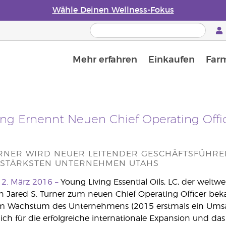
Wähle Deinen Wellness-Fokus
Mehr erfahren
Einkaufen
Far
Die Geschichte von ätherischen Öle
Leitfaden für ätherische Öle
Alles über Diffusoren für ätherische Öle
Letzte Chance: 50 % Rabatt auf Hautpflege
Erfahre mehr über Nährstoffe
Der Young Living Guide zu 
Wie man ätherische Öle verwendet
ing Ernennt Neuen Chief Operating Offi
URNER WIRD NEUER LEITENDER GESCHÄFTSFÜHRER
TÄRKSTEN UNTERNEHMEN UTAHS
 2. März 2016 –
Young Living Essential Oils, LC, der weltwe
 Jared S. Turner zum neuen Chief Operating Officer beka
 Wachstum des Unternehmens (2015 erstmals ein Umsatz v
ich für die erfolgreiche internationale Expansion und da