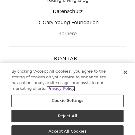
Young Living Blog
Datenschutz
D. Gary Young Foundation
Karriere
KONTAKT
Young Living Europe B.V.
By clicking “Accept All Cookies”, you agree to the
Peizerweg 97
storing of cookies on your device to enhance site
9727 AJ Groningen
navigation, analyze site usage, and assist in our
Netherlands
marketing efforts.
Privacy Policy
Kundenservice:
0800-296205
Cookie Settings
Copyright © 2021 Young Living Essential Oils. Alle Rechte vorbehalten. |
Datenschutzerklärung
|
Impressum
Reject All
Accept All Cookies