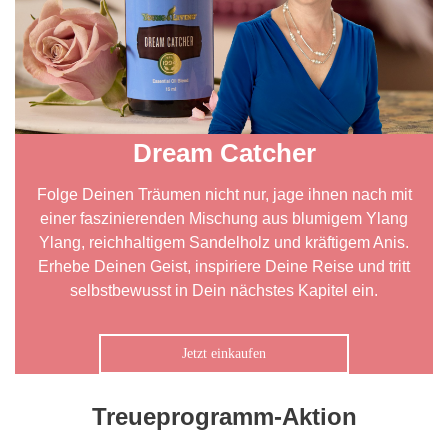
Dream Catcher
Folge Deinen Träumen nicht nur, jage ihnen nach mit
einer faszinierenden Mischung aus blumigem Ylang
Ylang, reichhaltigem Sandelholz und kräftigem Anis.
Erhebe Deinen Geist, inspiriere Deine Reise und tritt
selbstbewusst in Dein nächstes Kapitel ein.
Jetzt einkaufen
Treueprogramm-Aktion