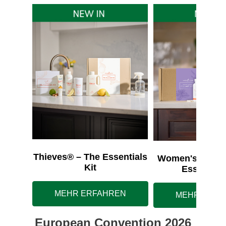
Thieves® – The Essentials
Women's Wellne
Kit
Essentials
MEHR ERFAHREN
MEHR ERFA
European Convention 2026