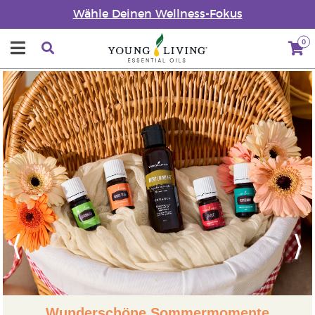
Wähle Deinen Wellness-Fokus
0
Previous
Next
Wunderschöne Sommermomente